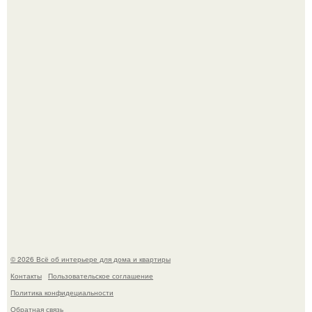
Невеста без права выбора: как показ Samuel Cirnansck
2012 года превратил подиум в манифест против
принуждения.
Сокровища из Hoff.
© 2026 Всё об интерьере для дома и квартиры
Контакты
Пользовательское соглашение
Политика конфидециальности
Обратная связь