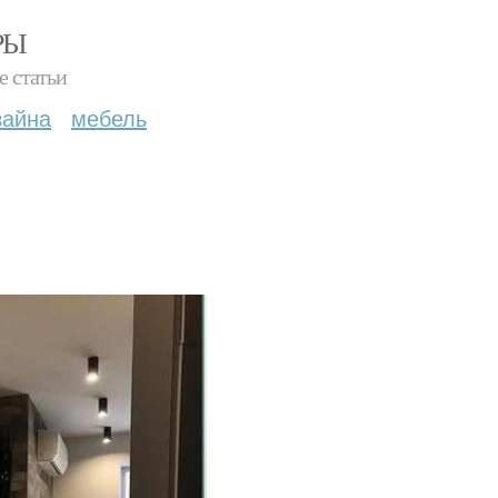
РЫ
е статьи
зайна
мебель