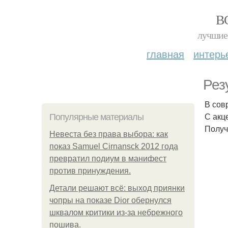
В
лучшие 
главная
интерь
Рез
В сов
С акц
Популярные материалы
Получ
Невеста без права выбора: как
показ Samuel Cirnansck 2012 года
превратил подиум в манифест
против принуждения.
Детали решают всё: выход приянки
чопры на показе Dior обернулся
шквалом критики из-за небрежного
пошива.