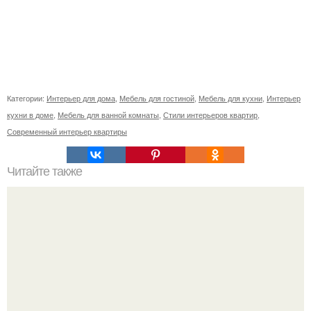
Категории:
Интерьер для дома
,
Мебель для гостиной
,
Мебель для кухни
,
Интерьер
кухни в доме
,
Мебель для ванной комнаты
,
Стили интерьеров квартир
,
Современный интерьер квартиры
Читайте также
В доме не держатся деньги, что делать. Приметы, чтобы