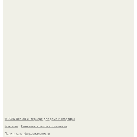
Двухкомнатная квартира в стиле сканди кинфолк и
мебелью 50-х годов в высотке на котельнической.
Кёнигсберг. Интерьер дома студенческого братства
"Германия".
© 2026 Всё об интерьере для дома и квартиры
Контакты
Пользовательское соглашение
Политика конфидециальности