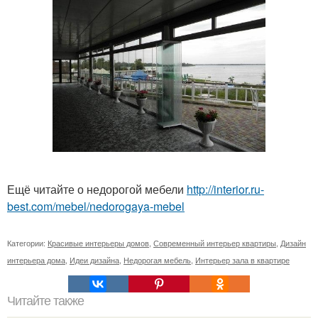
Ещё читайте о недорогой мебели
http://interior.ru-
best.com/mebel/nedorogaya-mebel
Категории:
Красивые интерьеры домов
,
Современный интерьер квартиры
,
Дизайн
интерьера дома
,
Идеи дизайна
,
Недорогая мебель
,
Интерьер зала в квартире
Читайте также