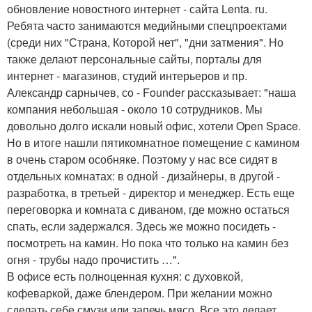
обновление новостного интернет - сайта Lenta. ru.
Ребята часто занимаются медийными спецпроектами
(среди них "Страна, Которой нет", "дни затмения". Но
также делают персональные сайты, порталы для
интернет - магазинов, студий интерьеров и пр.
Александр сарнычев, сo - Founder рассказывает: "наша
компания небольшая - около 10 сотрудников. Мы
довольно долго искали новый офис, хотели Open Space.
Но в итоге нашли пятикомнатное помещение с камином
в очень старом особняке. Поэтому у нас все сидят в
отдельных комнатах: в одной - дизайнеры, в другой -
разработка, в третьей - директор и менеджер. Есть еще
переговорка и комната с диваном, где можно остаться
спать, если задержался. Здесь же можно посидеть -
посмотреть на камин. Но пока что только на камин без
огня - трубы надо прочистить …".
В офисе есть полноценная кухня: с духовкой,
кофеваркой, даже блендером. При желании можно
сделать себе смузи или запечь мясо. Все это делает