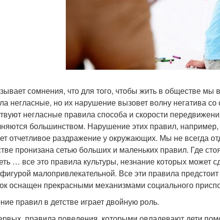
зывает сомнения, что для того, чтобы жить в обществе мы 
ла негласные, но их нарушение вызовет волну негатива со
твуют негласные правила способа и скорости передвижения
няются большинством. Нарушение этих правил, например, 
ет отчетливое раздражение у окружающих. Мы не всегда отд
тве пронизана сетью больших и маленьких правил. Где стоять
еть … все это правила культуры, незнание которых может сд
 фигурой малопривлекательной. Все эти правила предстоит 
ок оснащен прекрасными механизмами социального приспос
ние правил в детстве играет двойную роль.
первых, правила поведения, которыми овладевают дети пом