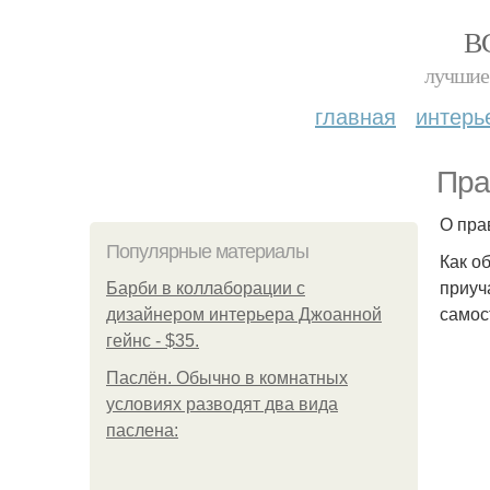
В
лучшие 
главная
интерь
Пра
О пра
Популярные материалы
Как о
приуч
Барби в коллаборации с
самос
дизайнером интерьера Джоанной
гейнс - $35.
Паслён. Обычно в комнатных
условиях разводят два вида
паслена: