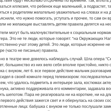
дствия будут несколько отсрочены по времени. Так, вплоть
ваться иллюзия, что ребенок еще маленький, а подрастет, та
иться к родителям желательно уважительно на словах и на де
ъяснили, что нужно помогать, уступать и прочее, то сам он 
ели не желающие выставлять детям правила делятся на нес
ители могут быть малочувствительные к социальным нормам 
тера. Это не те люди, которые говорят: "на Окружающих Н
етственно учат этому детей. Это люди, которые искренне 
уре (часто не писаные) правила.
но в театре мне довелось наблюдать случай. Шла опера "Ск
лет, большинство из них вело себя вполне пристойно, никто
ка с внуком, лет 6. все первое действие мальчик разговари
 сидел в своей комнате перед телевизором: последовательн
сем, что удалось подметить в интерьере зала, костюмах акт
внука, активно поддерживала его комментарии, задавала во
ить шепотом. Пара не реагировала ни на короткие, ни на 
 первого действия зажегся свет и я обернулась на своих с
етленные лица: бабушка с внуком не только послушали зам