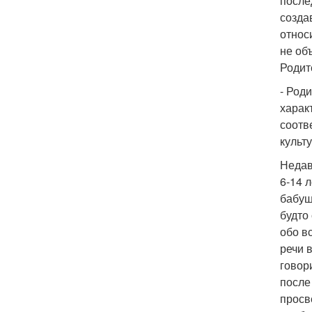
после
созда
относ
не об
Родит
- Род
харак
соотв
культ
Недав
6-14 
бабуш
будто
обо в
речи 
говор
после
просв