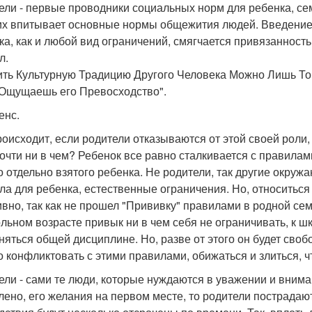
ели - первые проводники социальных норм для ребенка, сем
их впитывает основные нормы общежития людей. Введение
ка, как и любой вид ограничений, смягчается привязанност
л.
ить Культурную Традицию Другого Человека Можно Лишь Тог
Ощущаешь его Превосходство".
енс.
роисходит, если родители отказываются от этой своей роли,
почти ни в чем? Ребенок все равно сталкивается с правилам
о отдельно взятого ребенка. Не родители, так другие окруж
ла для ребенка, естественные ограничения. Но, относиться
ивно, так как не прошел "Прививку" правилами в родной сем
льном возрасте привык ни в чем себя не ограничивать, к ш
няться общей дисциплине. Но, разве от этого он будет своб
о конфликтовать с этими правилами, обижаться и злиться, чт
ели - сами те люди, которые нуждаются в уважении и внима
лено, его желания на первом месте, то родители пострадают