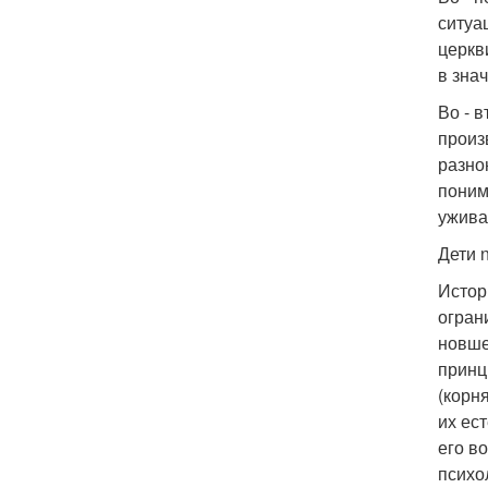
ситуа
церкв
в зна
Во - 
произ
разно
поним
ужива
Дети n
Истор
огран
новше
принц
(корн
их ес
его в
психо