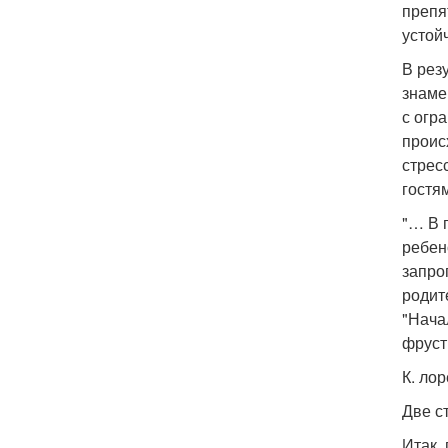
препя
устой
В рез
знаме
с огр
проис
стрес
гостя
"… В 
ребен
запро
родит
"Нача
фруст
К. лор
Две с
Итак,