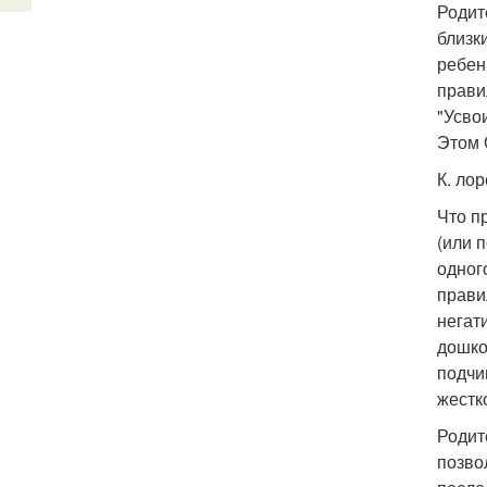
Родит
близк
ребен
прави
"Усво
Этом 
К. лор
Что п
(или 
одног
прави
негат
дошко
подчи
жестк
Родит
позво