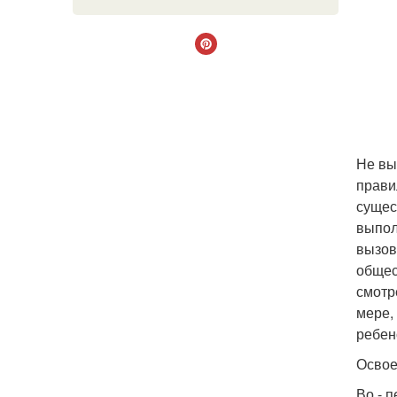
Не вы
прави
сущес
выпол
вызов
общес
смотр
мере,
ребен
Освое
Во - 