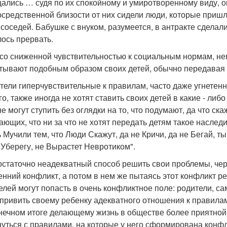
ались … судя по их спокойному и умиротворенному виду, он 
осредственной близости от них сидели люди, которые приш
 соседей. Бабушке с внуком, разумеется, в антракте сделал
ось прервать.
со сниженной чувствительностью к социальным нормам, не
тывают подобным образом своих детей, обычно передавая
ители гиперчувствительные к правилам, часто даже угнете
го, также иногда не хотят ставить своих детей в какие - либ
е могут ступить без оглядки на то, что подумают, да что ск
ающих, что ни за что не хотят передать детям такое наслед
 Мучили тем, что Люди Скажут, да не Кричи, да не Бегай, т
 Уберегу, не Вырастет Невротиком".
остаточно неадекватный способ решить свои проблемы, чер
енний конфликт, а потом в нем же пытаясь этот конфликт ре
елей могут попасть в очень конфликтное поле: родители, 
 привить своему ребенку адекватного отношения к правилам
онечном итоге делающему жизнь в обществе более приятной
нуться с правилами, на которые у него сформирована конфл