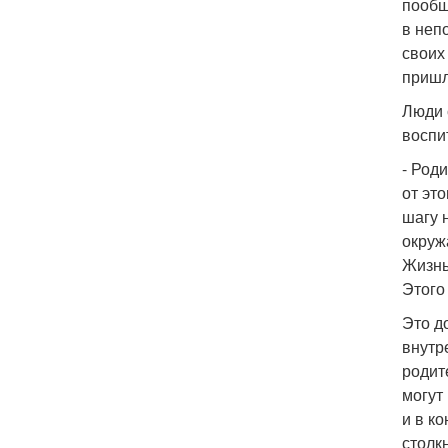
пообщ
в неп
своих
пришл
Люди 
воспи
- Род
от это
шагу н
окруж
Жизнь
Этого
Это д
внутр
родит
могут
и в к
столк