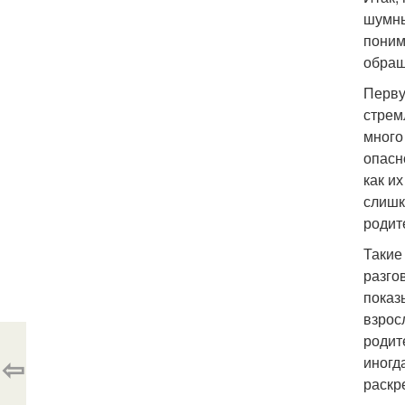
шумны
поним
обращ
Перву
стрем
много
опасн
как и
слишк
родит
Такие
разго
показ
взрос
родит
⇦
иногд
раскр