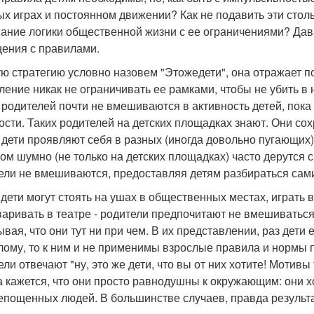
х играх и постоянном движении? Как не подавить эти столь
ание логики общественной жизни с ее ограничениями? Дав
ения с правилами.
ю стратегию условно назовем "Этожедети", она отражает по
ление никак не ограничивать ее рамками, чтобы не убить в
 родителей почти не вмешиваются в активность детей, пока
ости. Таких родителей на детских площадках знают. Они со
х дети проявляют себя в разных (иногда довольно пугающих
ом шумно (не только на детских площадках) часто дерутся с
ели не вмешиваются, предоставляя детям разбираться сами
 дети могут стоять на ушах в общественных местах, играть 
варивать в театре - родители предпочитают не вмешиватьс
ывая, что они тут ни при чем. В их представлении, раз дети 
лому, то к ним и не применимы взрослые правила и нормы
ели отвечают "ну, это же дети, что вы от них хотите! Мотив
а кажется, что они просто равнодушны к окружающим: они х
епощенных людей. В большинстве случаев, правда результат