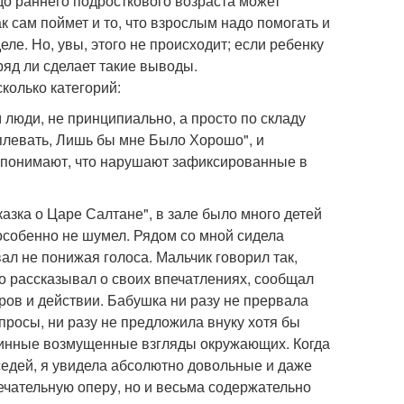
 до раннего подросткового возраста может
к сам поймет и то, что взрослым надо помогать и
ле. Но, увы, этого не происходит; если ребенку
вряд ли сделает такие выводы.
колько категорий:
люди, не принципиально, а просто по складу
аплевать, Лишь бы мне Было Хорошо", и
не понимают, что нарушают зафиксированные в
азка о Царе Салтане", в зале было много детей
 особенно не шумел. Рядом со мной сидела
вал не понижая голоса. Мальчик говорил так,
о рассказывал о своих впечатлениях, сообщал
еров и действии. Бабушка ни разу не прервала
просы, ни разу не предложила внуку хотя бы
длинные возмущенные взгляды окружающих. Когда
оседей, я увидела абсолютно довольные и даже
ечательную оперу, но и весьма содержательно