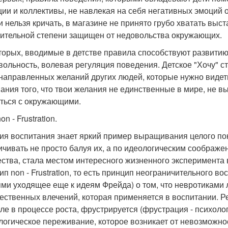
ции и коллективы, не навлекая на себя негативных эмоций 
и нельзя кричать, в магазине не принято грубо хватать выс
чительной степени защищен от недовольства окружающих.
вторых, вводимые в детстве правила способствуют развитию 
вольность, волевая регуляция поведения. Детское "Хочу" с
направленных желаний других людей, которые нужно видеть 
ания того, что твои желания не единственные в мире, не в
ться с окружающими.
on - Frustration.
ия воспитания знает яркий пример выращивания целого пок
ичивать не просто балуя их, а по идеологическим соображен
ства, стала местом интересного жизненного эксперимента 
ип non - Frustration, то есть принцип неограничительного 
ями уходящее еще к идеям Фрейда) о том, что невротиками
тественных влечений, которая применяется в воспитании. Р
оле в процессе роста, фрустрируется (фрустрация - психол
логическое переживание, которое возникает от невозможно