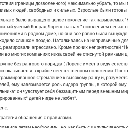
тствия (границы дозволенного) максимально убрать, то мы
чивых людей, свободных и сильных. Взрослые были готовы п
ультате было выращено целое поколение так называемых "
нитый ученый Конрад Лоренс назвал " поколением несчастн
аничениями в родном доме, но они все равно были вынужден
ходило слишком поздно. Наталкиваясь на непривычные для
с, реагировали агрессивно. Кроме прочих неприятностей 
ми во многих компаниях из-за своей не стиснутой рамками 
группе без рангового порядка ( Лоренс имеет в виду естес
ок оказывается в крайне неестественном положении. Поско
граммированное стремление к высокому рангу и, разумеет
елей, ему навязывается роль лидера группы, в которой ему
льника" он чувствует себя беззащитным перед внешним мир
рированных" детей нигде не любят".
енс.
тратегии обращения с правилами.
 правила детям необходимы, но, как быть с импульсивность