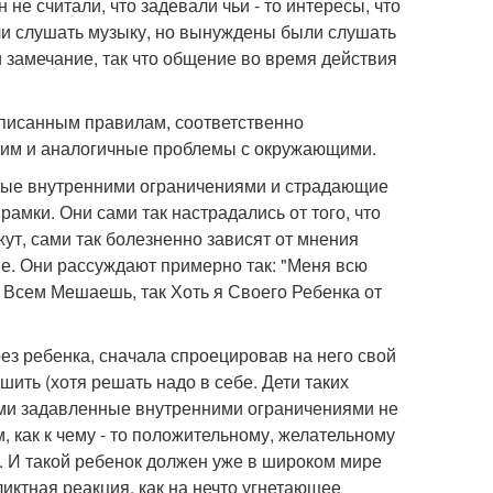
не считали, что задевали чьи - то интересы, что
ли слушать музыку, но вынуждены были слушать
и замечание, так что общение во время действия
писанным правилам, соответственно
 им и аналогичные проблемы с окружающими.
нные внутренними ограничениями и страдающие
о рамки. Они сами так настрадались от того, что
ажут, сами так болезненно зависят от мнения
ие. Они рассуждают примерно так: "Меня всю
ы Всем Мешаешь, так Хоть я Своего Ребенка от
ез ребенка, сначала спроецировав на него свой
шить (хотя решать надо в себе. Дети таких
сами задавленные внутренними ограничениями не
, как к чему - то положительному, желательному
. И такой ребенок должен уже в широком мире
иктная реакция, как на нечто угнетающее