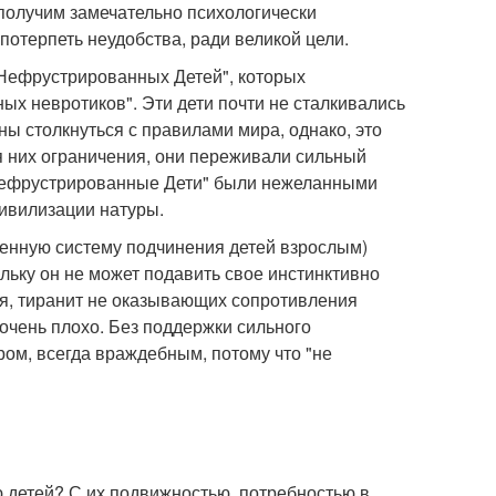
 получим замечательно психологически
отерпеть неудобства, ради великой цели.
Нефрустрированных Детей", которых
ых невротиков". Эти дети почти не сталкивались
ы столкнуться с правилами мира, однако, это
 них ограничения, они переживали сильный
"Нефрустрированные Дети" были нежеланными
цивилизации натуры.
твенную систему подчинения детей взрослым)
льку он не может подавить свое инстинктивно
ся, тиранит не оказывающих сопротивления
 очень плохо. Без поддержки сильного
ом, всегда враждебным, потому что "не
ю детей? С их подвижностью, потребностью в