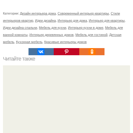
Категории:
Дизайн интерьера дома
,
Современный интерьер квартиры
,
Стили
интерьеров квартир
,
Идеи дизайна
,
Интерьер для дома
,
Интерьер для квартиры
,
Идеи дизайна спальни
,
Мебель для кухни
,
Интерьер кухни в доме
,
Мебель для
ванной комнаты
,
Интерьер деревянных домов
,
Мебель для гостиной
,
Детская
мебель
,
Кухонная мебель
,
Красивые интерьеры домов
Читайте также
Почему фольга полезнее, чем мы думаем?