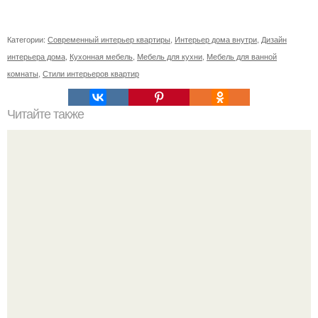
Категории:
Современный интерьер квартиры
,
Интерьер дома внутри
,
Дизайн
интерьера дома
,
Кухонная мебель
,
Мебель для кухни
,
Мебель для ванной
комнаты
,
Стили интерьеров квартир
Читайте также
Петербург за один день.