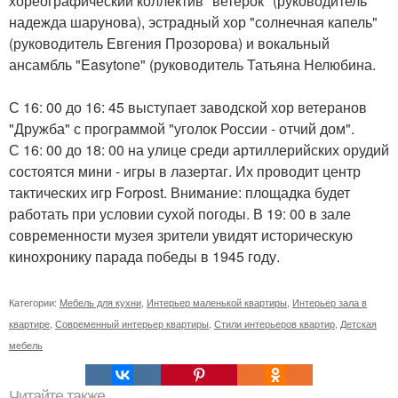
хореографический коллектив "ветерок" (руководитель
надежда шарунова), эстрадный хор "солнечная капель"
(руководитель Евгения Прозорова) и вокальный
ансамбль "Easytone" (руководитель Татьяна Нелюбина.
С 16: 00 до 16: 45 выступает заводской хор ветеранов
"Дружба" с программой "уголок России - отчий дом".
С 16: 00 до 18: 00 на улице среди артиллерийских орудий
состоятся мини - игры в лазертаг. Их проводит центр
тактических игр Forpost. Внимание: площадка будет
работать при условии сухой погоды. В 19: 00 в зале
современности музея зрители увидят историческую
кинохронику парада победы в 1945 году.
Категории:
Мебель для кухни
,
Интерьер маленькой квартиры
,
Интерьер зала в
квартире
,
Современный интерьер квартиры
,
Стили интерьеров квартир
,
Детская
мебель
Читайте также