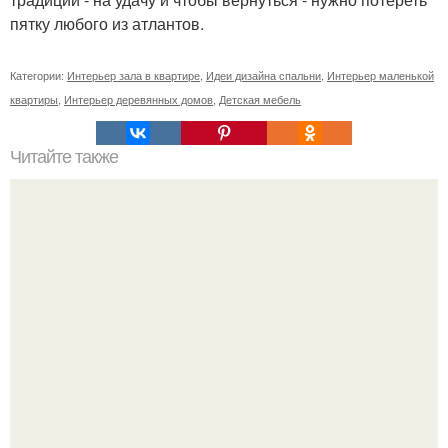
пятку любого из атлантов.
Категории:
Интерьер зала в квартире
,
Идеи дизайна спальни
,
Интерьер маленькой
квартиры
,
Интерьер деревянных домов
,
Детская мебель
Читайте также
11 рецептов сахарной глазури, чтобы подойти творчески
к украшению печенюшек.