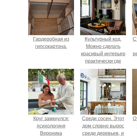
Гардеробная из
Культурный код.
С
гипсокартона.
Можно сделать
красивый интерьер
р
практически где
угодно.
Круг замкнулся:
Среди сосен. Этот
О
психологиня
дом словно вырос
Вероника
среди деревьев, и