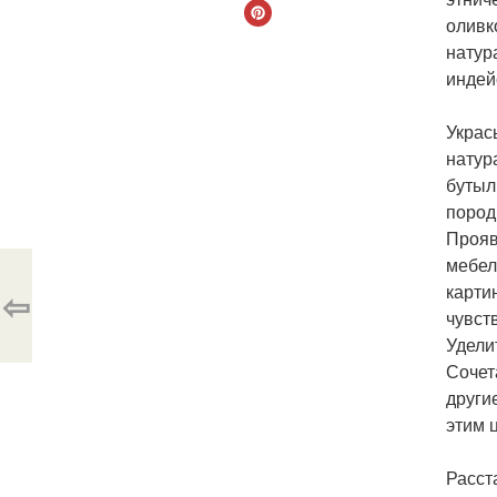
оливк
натур
индей
Украс
натур
бутыл
пород
Прояв
мебел
карти
⇦
чувст
Удели
Сочет
други
этим 
Расст