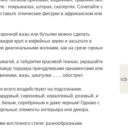
е - покрывалах, шторах, скатертях. Сочетайте с
сставьте этнические фигурки в африканском или
озрачной вазы или бутылки можно сделать
видов круп и кофейных зерен и засыпьте в
ли диагональными волнами, как на срезе горных
магой, а табуретки красивой тканью, украшайте
абажур торшера причудливыми орнаментами или
свечники, вазы, шкатулки …… обострял
⇨
е всего воздействуют на подсознание.
бардовый, сиреневый, коралловый, розовый, и
, белым, серебряным и даже черным! Однако с
дельные элементы интерьера или декора.
ми восточного стиля: разнообразными