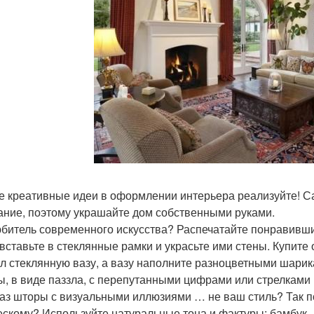
 креативные идеи в оформлении интерьера реализуйте! Са
ание, поэтому украшайте дом собственными руками.
битель современного искусства? Распечатайте понравивш
 вставьте в стеклянные рамки и украсьте ими стены. Купите
ол стеклянную вазу, а вазу наполните разноцветными шарик
, в виде паззла, с перепутанными цифрами или стрелками 
каз шторы с визуальными иллюзиями … не ваш стиль? Так п
ескому? Используйте натуральные тона и фактуры: бамбук, 