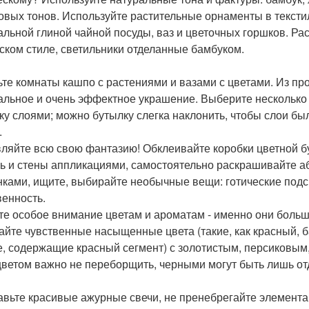
овых тонов. Используйте растительные орнаменты в текстил
альной глиной чайной посуды, ваз и цветочных горшков. Ра
ском стиле, светильники отделанные бамбуком.
ьте комнаты кашпо с растениями и вазами с цветами. Из пр
альное и очень эффектное украшение. Выберите несколько 
ку слоями; можно бутылку слегка наклонить, чтобы слои бы
.
ляйте всю свою фантазию! Обклеивайте коробки цветной бу
ь и стены аппликациями, самостоятельно раскрашивайте 
нками, ищите, выбирайте необычные вещи: готические под
венность.
те особое внимание цветам и ароматам - именно они больш
айте чувственные насыщенные цвета (такие, как красный, 
е, содержащие красный сегмент) с золотистым, персиковым
цветом важно не переборщить, черными могут быть лишь от
авьте красивые ажурные свечи, не пренебрегайте элемента