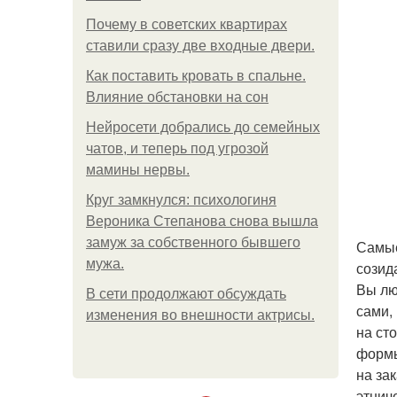
Почему в советских квартирах
ставили сразу две входные двери.
Как поставить кровать в спальне.
Влияние обстановки на сон
Нейросети добрались до семейных
чатов, и теперь под угрозой
мамины нервы.
Круг замкнулся: психологиня
Вероника Степанова снова вышла
замуж за собственного бывшего
Самые
мужа.
созид
Вы лю
В сети продолжают обсуждать
сами,
изменения во внешности актрисы.
на ст
формы
на за
этнич