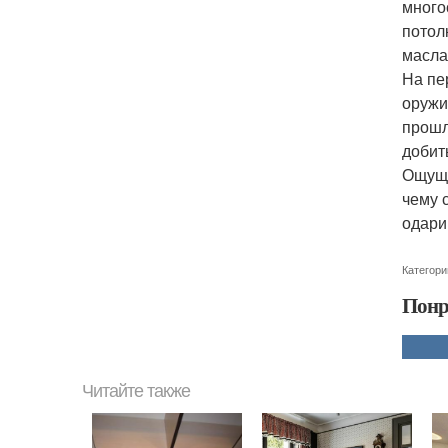
много
потол
масла
На пе
оружи
прошл
добит
Ощуще
чему 
одари
Категори
Понр
Читайте также