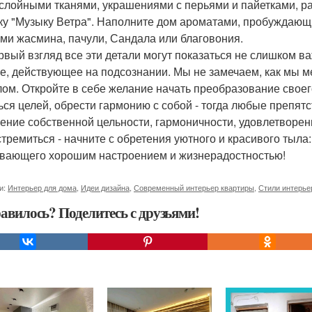
слойными тканями, украшениями с перьями и пайетками, 
ку "Музыку Ветра". Наполните дом ароматами, пробуждающ
ми жасмина, пачули, Сандала или благовония.
рвый взгляд все эти детали могут показаться не слишком в
е, действующее на подсознании. Мы не замечаем, как мы ме
ом. Откройте в себе желание начать преобразование своег
ься целей, обрести гармонию с собой - тогда любые препятс
ние собственной цельности, гармоничности, удовлетворенно
стремиться - начните с обретения уютного и красивого тыл
вающего хорошим настроением и жизнерадостностью!
и:
Интерьер для дома
,
Идеи дизайна
,
Современный интерьер квартиры
,
Стили интерье
авилось? Поделитесь с друзьями!