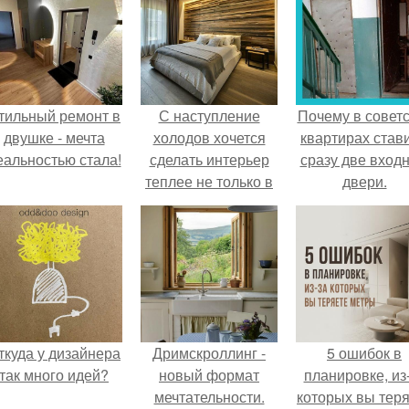
тильный ремонт в
С наступление
Почему в советс
двушке - мечта
холодов хочется
квартирах став
еальностью стала!
сделать интерьер
сразу две вход
теплее не только в
двери.
визуальном плане.
ткуда у дизайнера
Дримскроллинг -
5 ошибок в
так много идей?
новый формат
планировке, из
мечтательности.
которых вы тер