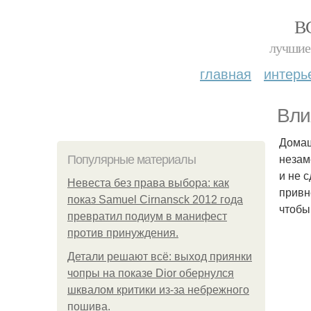
В
лучшие 
главная
интерь
Вли
Домаш
незам
Популярные материалы
и не 
Невеста без права выбора: как
привн
показ Samuel Cirnansck 2012 года
чтобы
превратил подиум в манифест
против принуждения.
Детали решают всё: выход приянки
чопры на показе Dior обернулся
шквалом критики из-за небрежного
пошива.