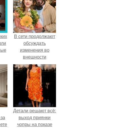
ких
В сети продолжают
или
обсуждать
ные
изменения во
внешности
актрисы.
Детали решают всё:
-за
выход приянки
яете
чопры на показе