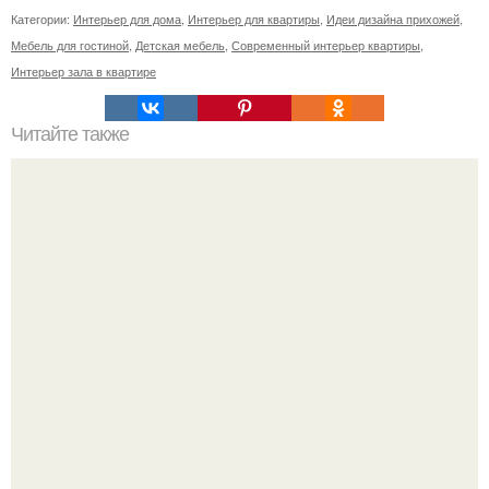
Категории:
Интерьер для дома
,
Интерьер для квартиры
,
Идеи дизайна прихожей
,
Мебель для гостиной
,
Детская мебель
,
Современный интерьер квартиры
,
Интерьер зала в квартире
Читайте также
Не люблю шторы, да и вообще, тряпки не люблю.