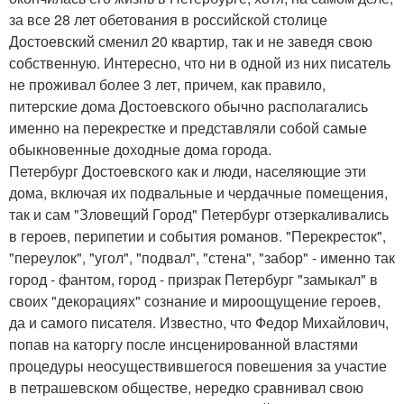
за все 28 лет обетования в российской столице
Достоевский сменил 20 квартир, так и не заведя свою
собственную. Интересно, что ни в одной из них писатель
не проживал более 3 лет, причем, как правило,
питерские дома Достоевского обычно располагались
именно на перекрестке и представляли собой самые
обыкновенные доходные дома города.
Петербург Достоевского как и люди, населяющие эти
дома, включая их подвальные и чердачные помещения,
так и сам "Зловещий Город" Петербург отзеркаливались
в героев, перипетии и события романов. "Перекресток",
"переулок", "угол", "подвал", "стена", "забор" - именно так
город - фантом, город - призрак Петербург "замыкал" в
своих "декорациях" сознание и мироощущение героев,
да и самого писателя. Известно, что Федор Михайлович,
попав на каторгу после инсценированной властями
процедуры неосуществившегося повешения за участие
в петрашевском обществе, нередко сравнивал свою