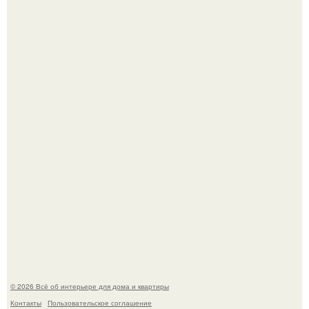
Невеста без права выбора: как показ Samuel Cirnansck
2012 года превратил подиум в манифест против
принуждения.
Сокровища из Hoff.
© 2026 Всё об интерьере для дома и квартиры
Контакты
Пользовательское соглашение