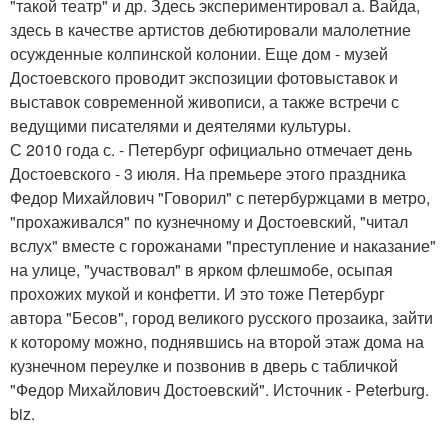
"такой театр" и др. Здесь экспериментировал а. Вайда,
здесь в качестве артистов дебютировали малолетние
осужденные колпинской колонии. Еще дом - музей
Достоевского проводит экспозиции фотовыставок и
выставок современной живописи, а также встречи с
ведущими писателями и деятелями культуры.
С 2010 года с. - Петербург официально отмечает день
Достоевского - 3 июля. На премьере этого праздника
Федор Михайлович "Говорил" с петербуржцами в метро,
"прохаживался" по кузнечному и Достоевский, "читал
вслух" вместе с горожанами "преступление и наказание"
на улице, "участвовал" в ярком флешмобе, осыпая
прохожих мукой и конфетти. И это тоже Петербург
автора "Бесов", город великого русского прозаика, зайти
к которому можно, поднявшись на второй этаж дома на
кузнечном переулке и позвонив в дверь с табличкой
"Федор Михайлович Достоевский". Источник - Peterburg.
biz.