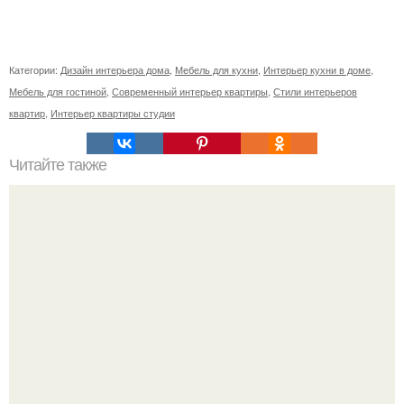
Категории:
Дизайн интерьера дома
,
Мебель для кухни
,
Интерьер кухни в доме
,
Мебель для гостиной
,
Современный интерьер квартиры
,
Стили интерьеров
квартир
,
Интерьер квартиры студии
Читайте также
Как приготовить гипс для заливки форм. Как разводить
гипс: Все о приготовлении идеального раствора