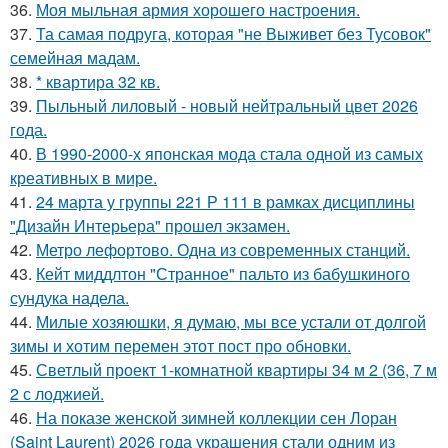
36.
Моя мыльная армия хорошего настроения.
37.
Та самая подруга, которая "не Выживет без Тусовок"
семейная мадам.
38.
* квартира 32 кв.
39.
Пыльный лиловый - новый нейтральный цвет 2026
года.
40.
В 1990-2000-х японская мода стала одной из самых
креативных в мире.
41.
24 марта у группы 221 Р 111 в рамках дисциплины
"Дизайн Интерьера" прошел экзамен.
42.
Метро лефортово. Одна из современных станций.
43.
Кейт миддлтон "Странное" пальто из бабушкиного
сундука надела.
44.
Милые хозяюшки, я думаю, мы все устали от долгой
зимы и хотим перемен этот пост про обновки.
45.
Светлый проект 1-комнатной квартиры 34 м 2 (36, 7 м
2 с лоджией.
46.
На показе женской зимней коллекции сен Лоран
(Saint Laurent) 2026 года украшения стали одним из