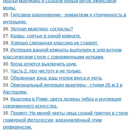
братья марчиано и создали новый виток джинсовой
моды.
25.
Гипсовое вдохновение - романтизм и утонченность в
интерьере.
26.
Уютная квартира, согласны?
27.
Кадры, снятые в одной комнате.
28.
Хорошо сделанная классика не стареет.
29.
Интерьер ванной комнаты выполнен в элегантном
классическом стиле с современными нотками.
30.
Когда хочется выключить шум.
31.
Часть 2. про чистоту и не только.
32.
Обеденная зона: ваш уголок вкуса и уюта.
33.
Оригинальный интерьер квартиры - студии 25 м 2 в
Австралии.
34.
Квартира в Риме: цвета долины тибра и коллекция
современного искусства.
35.
Промпт: Не меняй черты лица создай триптих в стиле
гламурной фотосессии, вдохновлённый этим
референсом.