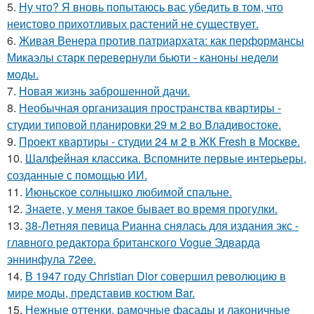
5.
Ну что? Я вновь попытаюсь вас убедить в том, что
неистово прихотливых растений не существует.
6.
Живая Венера против патриархата: как перформансы
Микаэлы старк перевернули бьюти - каноны недели
моды.
7.
Новая жизнь заброшенной дачи.
8.
Необычная организация пространства квартиры -
студии типовой планировки 29 м 2 во Владивостоке.
9.
Проект квартиры - студии 24 м 2 в ЖК Fresh в Москве.
10.
Шалфейная классика. Вспомните первые интерьеры,
созданные с помощью ИИ.
11.
Июньское солнышко любимой спальне.
12.
Знаете, у меня такое бывает во время прогулки.
13.
38-Летняя певица Рианна снялась для издания экс -
главного редактора британского Vogue Эдварда
эннинфула 72ee.
14.
В 1947 году Christian Dior совершил революцию в
мире моды, представив костюм Bar.
15.
Нежные оттенки, рамочные фасады и лаконичные