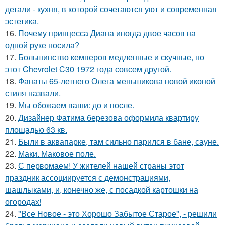
детали - кухня, в которой сочетаются уют и современная
эстетика.
16.
Почему принцесса Диана иногда двое часов на
одной руке носила?
17.
Большинство кемперов медленные и скучные, но
этот Chevrolet C30 1972 года совсем другой.
18.
Фанаты 65-летнего Олега меньшикова новой иконой
стиля назвали.
19.
Мы обожаем ваши: до и после.
20.
Дизайнер Фатима березова оформила квартиру
площадью 63 кв.
21.
Были в аквапарке, там сильно парился в бане, сауне.
22.
Маки. Маковое поле.
23.
С первомаем! У жителей нашей страны этот
праздник ассоциируется с демонстрациями,
шашлыками, и, конечно же, с посадкой картошки на
огородах!
24.
"Все Новое - это Хорошо Забытое Старое", - решили