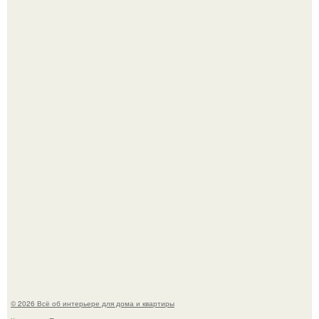
5 ошибок в планировке, из-за которых вы теряете метры.
"Проиллюстрированные Люди": Томас майландер
превратил солнечные ожоги в арт - объект.
© 2026 Всё об интерьере для дома и квартиры