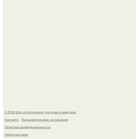
Дизайн малометражной студии 21, 1 м 2 (24, 9 м 2 с
балконом) в Краснодаре.
Откуда у дизайнера так много идей?
© 2026 Всё об интерьере для дома и квартиры
Контакты
Пользовательское соглашение
Политика конфидециальности
Обратная связь