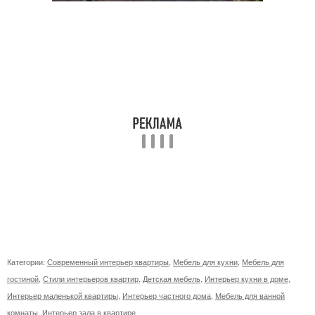
Категории:
Современный интерьер квартиры
,
Мебель для кухни
,
Мебель для
гостиной
,
Стили интерьеров квартир
,
Детская мебель
,
Интерьер кухни в доме
,
Интерьер маленькой квартиры
,
Интерьер частного дома
,
Мебель для ванной
комнаты
,
Интерьер зала в квартире