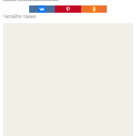
Читайте также
Шкафы - купе: плюсы и минусы, виды конструкций.
5 ошибок в планировке, из-за которых вы теряете метры.