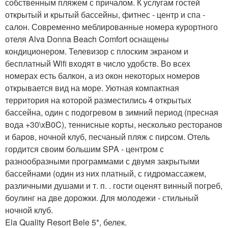
собственным пляжем с причалом. К услугам гостей
открытый и крытый бассейны, фитнес - центр и спа -
салон. Современно меблированные номера курортного
отеля Alva Donna Beach Comfort оснащены
кондиционером. Телевизор с плоским экраном и
бесплатный Wifi входят в число удобств. Во всех
номерах есть балкон, а из окон некоторых номеров
открывается вид на море. Уютная компактная
территория на которой разместились 4 открытых
бассейна, один с подогревом в зимний период (пресная
вода +30\xB0C), теннисные корты, несколько ресторанов
и баров, ночной клуб, песчаный пляж с пирсом. Отель
гордится своим большим SPA - центром с
разнообразными программами с двумя закрытыми
бассейнами (один из них платный, с гидромассажем,
различными душами и т. п. . гости оценят винный погреб,
боулинг на две дорожки. Для молодежи - стильный
ночной клуб.
Ela Quality Resort Bele 5*, белек.