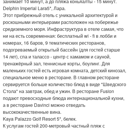
занимает 10 минут, а до пляжа коньяалты - 15 минут.
Delphin Imperial Lara5*, Лара.
Этот прибрежный отель с уникальной архитектурой и
роскошными интерьерами расположен на побережье
средиземного моря. Инфраструктура в отеле самая, что
ни на есть современная: бесплатный wi - fi в лобби и
номерах, 16 баров, 9 тематических ресторанов,
подогреваемый открытый бассейн (для гостей старше
14 лет), спа и талассо - центр с хамамом и сауной,
тренажёрный зал, теннисные корты, боулинг. Для
маленьких гостей есть игровая комната, детский кинозал,
специальное меню в ресторане. В главном ресторане
сервируется больше количество блюд в виде "Шведского
Стола" на завтрак, обед и ужин. В ресторане Fusion
подают превосходные блюда интернациональной кухни,
а в ресторане Davinci можно отведать
высококачественные вина.
Kaya Palazzo Golf Resort 5*, белек.
К услугам гостей 200-метровый частный пляж с