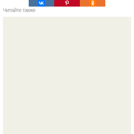
Читайте также
Сегодня, выйдя из дома заметила плачущую женщину
лет 60 ти.
Визуализация квартиры в ЖК "Булычев".