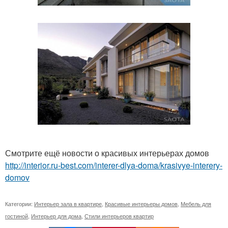
Смотрите ещё новости о красивых интерьерах домов
http://interior.ru-best.com/interer-dlya-doma/krasivye-interery-
domov
Категории:
Интерьер зала в квартире
,
Красивые интерьеры домов
,
Мебель для
гостиной
,
Интерьер для дома
,
Стили интерьеров квартир