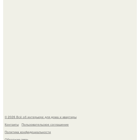
Стильная квартира в светлых приятных тонах.
Литературная Москва. Дома - музеи писателей.
© 2026 Всё об интерьере для дома и квартиры
Контакты
Пользовательское соглашение
Политика конфидециальности
Обратная связь