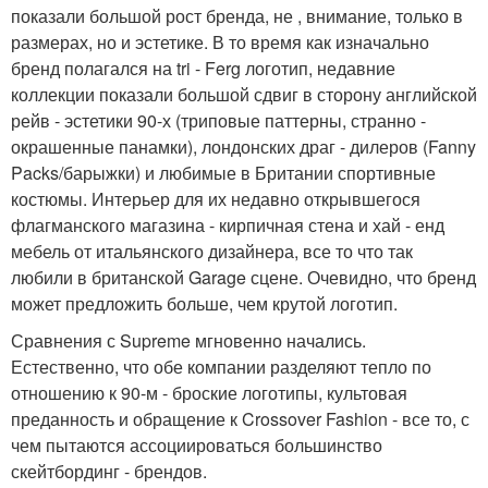
показали большой рост бренда, не , внимание, только в
размерах, но и эстетике. В то время как изначально
бренд полагался на tri - Ferg логотип, недавние
коллекции показали большой сдвиг в сторону английской
рейв - эстетики 90-х (триповые паттерны, странно -
окрашенные панамки), лондонских драг - дилеров (Fanny
Packs/барыжки) и любимые в Британии спортивные
костюмы. Интерьер для их недавно открывшегося
флагманского магазина - кирпичная стена и хай - енд
мебель от итальянского дизайнера, все то что так
любили в британской Garage сцене. Очевидно, что бренд
может предложить больше, чем крутой логотип.
Сравнения с Supreme мгновенно начались.
Естественно, что обе компании разделяют тепло по
отношению к 90-м - броские логотипы, культовая
преданность и обращение к Crossover Fashion - все то, с
чем пытаются ассоциироваться большинство
скейтбординг - брендов.