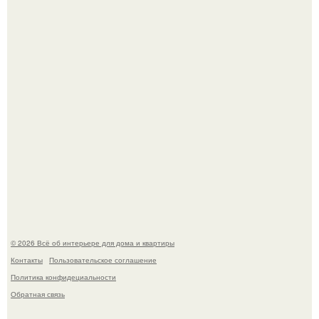
Откуда у дизайнера так много идей?
Дримскроллинг - новый формат мечтательности.
© 2026 Всё об интерьере для дома и квартиры
Контакты
Пользовательское соглашение
Политика конфидециальности
Обратная связь