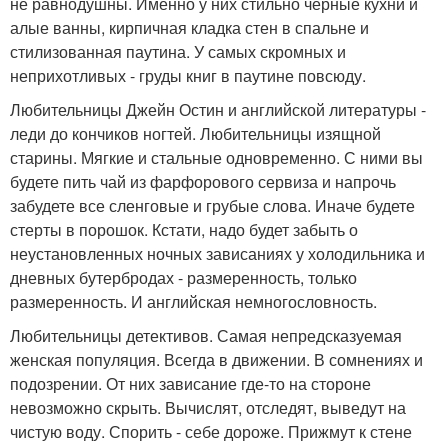
не равнодушны. Именно у них стильно черные кухни и
алые ванны, кирпичная кладка стен в спальне и
стилизованная паутина. У самых скромных и
неприхотливых - груды книг в паутине повсюду.
Любительницы Джейн Остин и английской литературы -
леди до кончиков ногтей. Любительницы изящной
старины. Мягкие и стальные одновременно. С ними вы
будете пить чай из фарфорового сервиза и напрочь
забудете все сленговые и грубые слова. Иначе будете
стерты в порошок. Кстати, надо будет забыть о
неустановленных ночных зависаниях у холодильника и
дневных бутербродах - размеренность, только
размеренность. И английская немногословность.
Любительницы детективов. Самая непредсказуемая
женская популяция. Всегда в движении. В сомнениях и
подозрении. От них зависание где-то на стороне
невозможно скрыть. Вычислят, отследят, выведут на
чистую воду. Спорить - себе дороже. Прижмут к стене