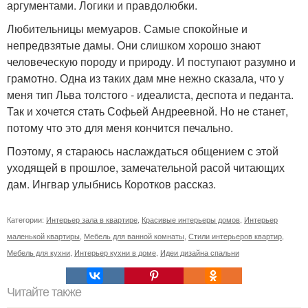
аргументами. Логики и правдолюбки.
Любительницы мемуаров. Самые спокойные и
непредвзятые дамы. Они слишком хорошо знают
человеческую породу и природу. И поступают разумно и
грамотно. Одна из таких дам мне нежно сказала, что у
меня тип Льва толстого - идеалиста, деспота и педанта.
Так и хочется стать Софьей Андреевной. Но не станет,
потому что это для меня кончится печально.
Поэтому, я стараюсь наслаждаться общением с этой
уходящей в прошлое, замечательной расой читающих
дам. Ингвар улыбнись Коротков рассказ.
Категории:
Интерьер зала в квартире
,
Красивые интерьеры домов
,
Интерьер
маленькой квартиры
,
Мебель для ванной комнаты
,
Стили интерьеров квартир
,
Мебель для кухни
,
Интерьер кухни в доме
,
Идеи дизайна спальни
Читайте также