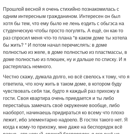
Прошлой весной я очень стихийно познакомилась с
одним интересным гражданином. Интересен он был
хотя бы тем, что ему было не лень ездить с обьгэса на
студенческую чтобы просто погулять. А ещё, он как-то
раз спросил меня что-то плана "в каком доме ты хотела
бы жить? " И потом начал перечислять: в доме
полностью из желе, в доме полностью из пластмассы, в
доме полностью из плюшек, ну и дальше по списку. И я
растерялась немного.
Честно скажу, думала долго, но всё свелось к тому, что я
ответила, что хочу жить в таком доме, в котором буду
чувствовать себя так, будто я каждый раз прихожу в
гости. Своя квартира очень приедается и ты либо
перестаёшь замечать своё окружение вообще, либо
наоборот, начинаешь придираться ко всему что плохо
лежит, ибо элементарно надоело. В гостях такого нет. Я
когда к кому-то прихожу, мне даже на беспорядок всё
равно - это новый, свежий беспорядок, я его ещё не