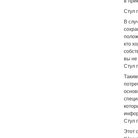
в при
Стул 
В слу
сохра
полож
кто х
собст
вы не 
Стул 
Таким
потре
основ
специ
котор
инфор
Стул 
Этот 