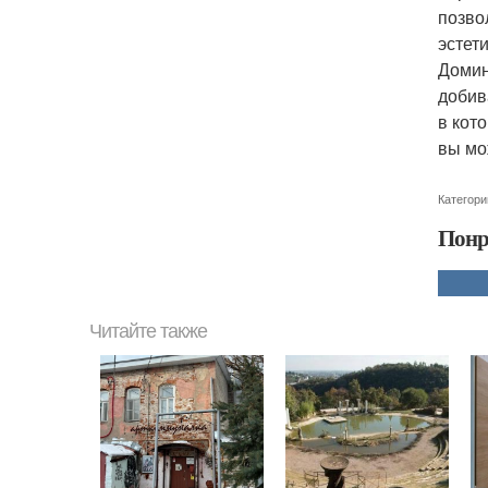
позво
эстет
Домин
добив
в кот
вы мо
Категори
Понр
Читайте также