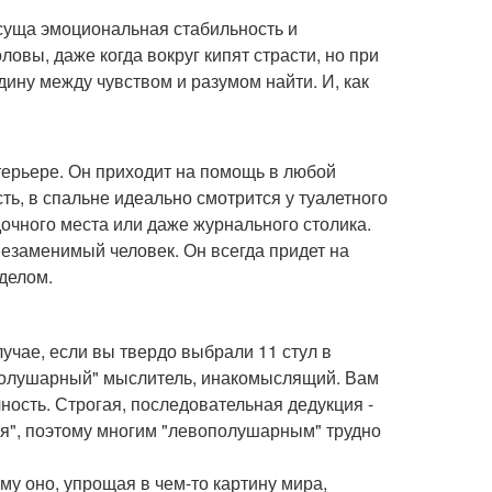
исуща эмоциональная стабильность и
овы, даже когда вокруг кипят страсти, но при
дину между чувством и разумом найти. И, как
терьере. Он приходит на помощь в любой
ть, в спальне идеально смотрится у туалетного
дочного места или даже журнального столика.
незаменимый человек. Он всегда придет на
 делом.
лучае, если вы твердо выбрали 11 стул в
ополушарный" мыслитель, инакомыслящий. Вам
ность. Строгая, последовательная дедукция -
 "я", поэтому многим "левополушарным" трудно
у оно, упрощая в чем-то картину мира,