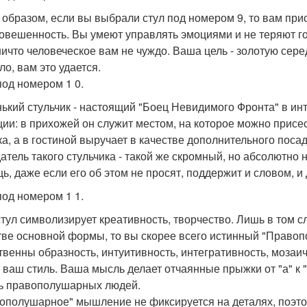
 образом, если вы выбрали стул под номером 9, то вам пр
овешенность. Вы умеют управлять эмоциями и не теряют гол
ничто человеческое вам не чуждо. Ваша цель - золотую сере
ло, вам это удается.
под номером 1 0.
ький стульчик - настоящий "Боец Невидимого Фронта" в ин
ции: в прихожей он служит местом, на которое можно присес
ка, а в гостиной выручает в качестве дополнительного поса
атель такого стульчика - такой же скромный, но абсолютно 
ь, даже если его об этом не просят, поддержит и словом, и
под номером 1 1.
стул символизирует креативность, творчество. Лишь в том с
тве основной формы, то вы скорее всего истинный "Прав
твенны образность, интуитивность, интегративность, мозаич
е ваш стиль. Ваша мысль делает отчаянные прыжки от "а" к
ь правополушарных людей.
ополушарное" мышление не фиксируется на деталях, поэтом