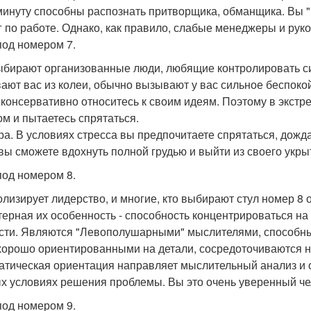
минуту способны распознать притворщика, обманщика. Вы "
г по работе. Однако, как правило, слабые менеджеры и рук
под номером 7.
ыбирают организованные люди, любящие контролировать си
ают вас из колеи, обычно вызывают у вас сильное беспоко
 консервативно относитесь к своим идеям. Поэтому в экст
ом и пытаетесь спрятаться.
ра. В условиях стресса вы предпочитаете спрятаться, дожда
 вы сможете вдохнуть полной грудью и выйти из своего укры
под номером 8.
лизирует лидерство, и многие, кто выбирают стул номер 8
терная их особенность - способность концентрироваться на 
сти. Являются "Левополушарными" мыслителями, способным
хорошо ориентированными на детали, сосредоточиваются на
атическая ориентация направляет мыслительный анализ и 
х условиях решения проблемы. Вы это очень уверенный чел
под номером 9.