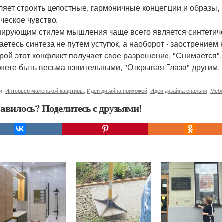
ляет строить целостные, гармоничные концепции и образы, 
ическое чувство.
ирующим стилем мышления чаще всего является синтетичес
аетесь синтеза не путем уступок, а наоборот - заострением
орой этот конфликт получает свое разрешение, "Снимается"
жете быть весьма язвительными, "Открывая Глаза" другим.
и:
Интерьер маленькой квартиры
,
Идеи дизайна прихожей
,
Идеи дизайна спальни
,
Мебе
авилось? Поделитесь с друзьями!