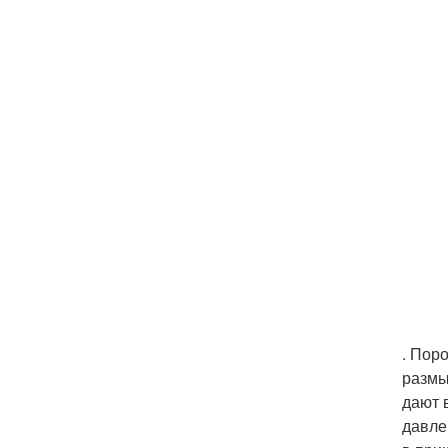
. Пор
размы
дают 
давле