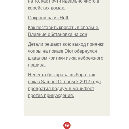
на то, как почти идеально чисто в
корейских домах.
Сокровища из Hoff.
Как поставить кровать в спальне.
Влияние обстановки на сон
Детали решают всё: выход приянки
чопры на показе Dior обернулся
шквалом критики из-за небрежного
пошива.
Невеста без права выбора: как
показ Samuel Cirnansck 2012 года
превратил подиум в манифест
против принуждения.