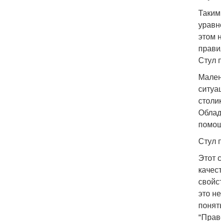
Таким
уравн
этом 
прави
Стул 
Мален
ситуа
столи
Облад
помощ
Стул 
Этот 
качес
свойс
это н
понят
"Прав