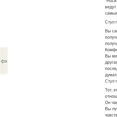
"Носи
ведут
самым
Стул 
Вы са
получ
получ
Комфо
Вы мо
⇦
друга
после
думат
Стул 
Тот, 
отнош
Он ча
Вы лу
чувст