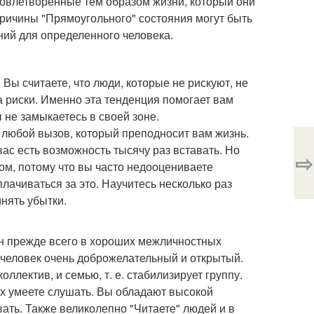
удовлетворенные тем образом жизни, который они
Причины "Прямоугольного" состояния могут быть
ний для определенного человека.
ы считаете, что люди, которые не рискуют, не
а риски. Именно эта тенденция помогает вам
ы не замыкаетесь в своей зоне.
 любой вызов, который преподносит вам жизнь.
вас есть возможность тысячу раз вставать. Но
⇨
м, потому что вы часто недооцениваете
лачиваться за это. Научитесь несколько раз
инять убытки.
ван прежде всего в хороших межличностных
 человек очень доброжелательный и открытый.
ллектив, и семью, т. е. стабилизирует группу.
х умеете слушать. Вы обладают высокой
ать. Также великолепно "Читаете" людей и в