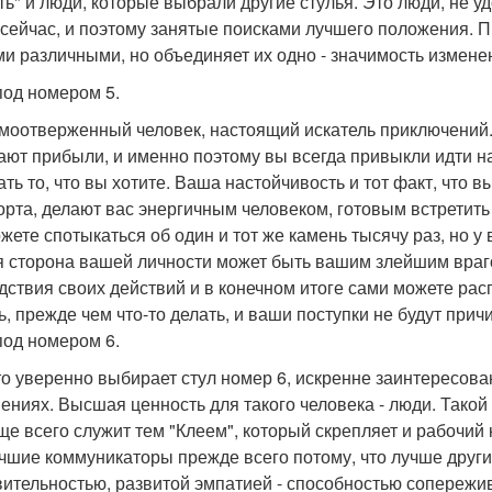
ть" и люди, которые выбрали другие стулья. Это люди, не 
 сейчас, и поэтому занятые поисками лучшего положения. 
и различными, но объединяет их одно - значимость измене
под номером 5.
моотверженный человек, настоящий искатель приключений. В
ают прибыли, и именно поэтому вы всегда привыкли идти н
ать то, что вы хотите. Ваша настойчивость и тот факт, что в
рта, делают вас энергичным человеком, готовым встретить
жете спотыкаться об один и тот же камень тысячу раз, но у 
я сторона вашей личности может быть вашим злейшим враго
дствия своих действий и в конечном итоге сами можете расп
ь, прежде чем что-то делать, и ваши поступки не будут прич
под номером 6.
кто уверенно выбирает стул номер 6, искренне заинтересо
ениях. Высшая ценность для такого человека - люди. Такой
ще всего служит тем "Клеем", который скрепляет и рабочий ко
чшие коммуникаторы прежде всего потому, что лучше други
вительностью, развитой эмпатией - способностью сопережив