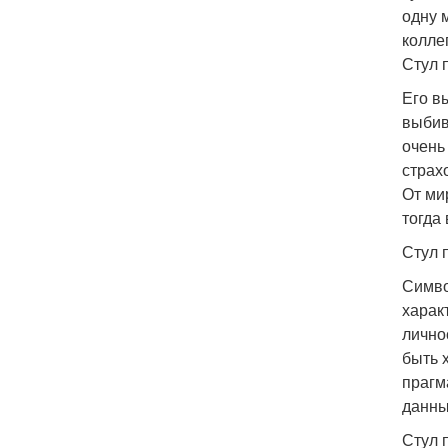
одну 
колле
Стул 
Его в
выбив
очень
страх
От ми
тогда
Стул 
Симво
харак
лично
быть 
прагм
данны
Стул 