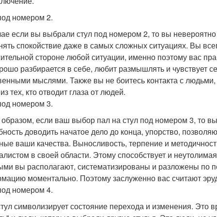
ключение.
под номером 2.
чае если вы выбрали стул под номером 2, то вы невероятно 
нять спокойствие даже в самых сложных ситуациях. Вы все
ительной стороне любой ситуации, именно поэтому вас практ
орошо разбирается в себе, любит размышлять и чувствует с
венными мыслями. Также вы не боитесь контакта с людьми, т
из тех, кто отводит глаза от людей.
под номером 3.
 образом, если ваш выбор пал на стул под номером 3, то в
бность доводить начатое дело до конца, упорство, позволя
ные ваши качества. Выносливость, терпение и методичнос
алистом в своей области. Этому способствует и неутолима
ыми вы располагают, систематизированы и разложены по 
мацию моментально. Поэтому заслуженно вас считают эруди
под номером 4.
стул символизирует состояние перехода и изменения. Это 