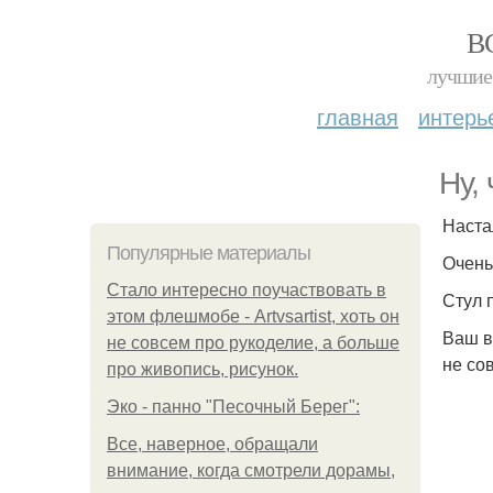
В
лучшие 
главная
интерь
Ну,
Наста
Популярные материалы
Очень
Стало интересно поучаствовать в
Стул 
этом флешмобе - Artvsartist, хоть он
Ваш в
не совсем про рукоделие, а больше
не со
про живопись, рисунок.
Эко - панно "Песочный Берег":
Все, наверное, обращали
внимание, когда смотрели дорамы,