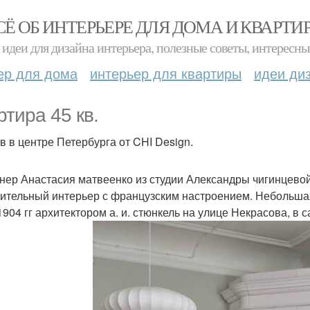
СЁ ОБ ИНТЕРЬЕРЕ ДЛЯ ДОМА И КВАРТИ
идеи для дизайна интерьера, полезные советы, интересны
ер для дома
интерьер для квартиры
идеи ди
ртира 45 кв.
в в центре Петербурга от CHI Design.
нер Анастасия матвеенко из студии Александры чигинцево
ительный интерьер с французским настроением. Небольшая
1904 гг архитектором а. и. стюнкель на улице Некрасова, в