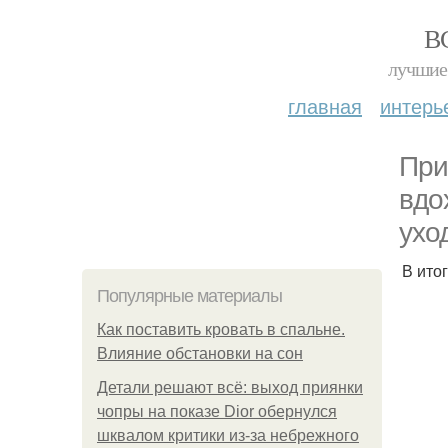
В
лучшие 
главная
интерь
При
вдо
ухо
В ито
Популярные материалы
Как поставить кровать в спальне.
Влияние обстановки на сон
Детали решают всё: выход приянки
чопры на показе Dior обернулся
шквалом критики из-за небрежного