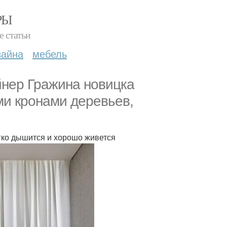
РЫ
е статьи
зайна
мебель
йнер Гражина новицка
ми кронами деревьев,
егко дышится и хорошо живется