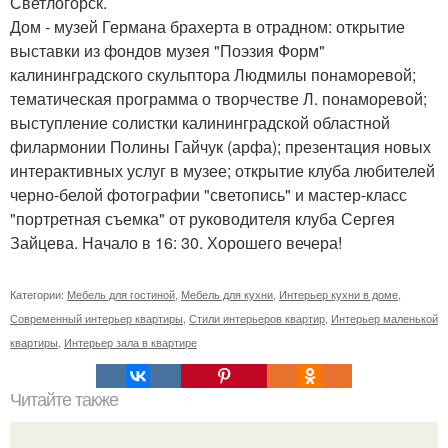
Светлогорск.
Дом - музей Германа брахерта в отрадном: открытие
выставки из фондов музея "Поэзия Форм"
калининградского скульптора Людмилы понаморевой;
тематическая программа о творчестве Л. понаморевой;
выступление солистки калининградской областной
филармонии Полины Гайчук (арфа); презентация новых
интерактивных услуг в музее; открытие клуба любителей
черно-белой фотографии "светопись" и мастер-класс
"портретная съемка" от руководителя клуба Сергея
Зайцева. Начало в 16: 30. Хорошего вечера!
Категории:
Мебель для гостиной
,
Мебель для кухни
,
Интерьер кухни в доме
,
Современный интерьер квартиры
,
Стили интерьеров квартир
,
Интерьер маленькой
квартиры
,
Интерьер зала в квартире
Читайте также