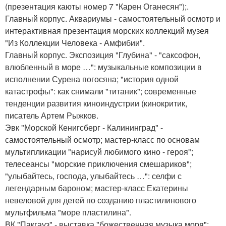
(презентация каюты номер 7 "Карен Оганесян");.
Главный корпус. Аквариумы - самостоятельный осмотр и
интерактивная презентация морских коллекций музея
"Из Коллекции Человека - Амфибии".
Главный корпус. Экспозиция "Глубина" - "саксофон,
влюбленный в море …": музыкальные композиции в
исполнении Сурена погосяна; "история одной
катастрофы": как снимали "титаник"; современные
тенденции развития киноиндустрии (кинокритик,
писатель Артем Рыжков.
Эвк "Морской Кенигсберг - Калининград" -
самостоятельный осмотр; мастер-класс по основам
мультипликации "нарисуй любимого кино - героя";
телесеансы "морские приключения смешариков";
"улыбайтесь, господа, улыбайтесь …": селфи с
легендарным бароном; мастер-класс Екатерины
невеловой для детей по созданию пластилинового
мультфильма "море пластилина".
ВК "Пакгауз" - выставка "божественная музыка моря":