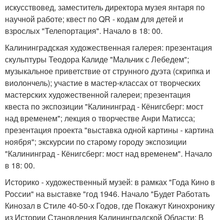
искусствовед, заместитель директора музея янтаря по
научной работе; квест по QR - кодам для детей и
взрослых "Телепортация". Начало в 18: 00.
Калининградская художественная галерея: презентация
скульптуры Теодора Калиде "Мальчик с Лебедем";
музыкальное приветствие от струнного дуэта (скрипка и
виолончель); участие в мастер-классах от творческих
мастерских художественной галереи; презентация
квеста по экспозиции "Калининград - Кёнигсберг: мост
над временем"; лекция о творчестве Анри Матисса;
презентация проекта "выставка одной картины - картина
ноября"; экскурсии по старому городу экспозиции
"Калининград - Кёнигсберг: мост над временем". Начало
в 18: 00.
Историко - художественный музей: в рамках "Года Кино в
России" на выставке "год 1946. Начало "Будет Работать
Кинозал в Стиле 40-50-х Годов, где Покажут Кинохронику
из Истории Становления Калининградской Области; В