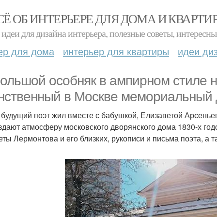
СЁ ОБ ИНТЕРЬЕРЕ ДЛЯ ДОМА И КВАРТИ
идеи для дизайна интерьера, полезные советы, интересны
ер для дома
интерьер для квартиры
идеи ди
ольшой особняк в ампирном стиле н
нственный в Москве мемориальный 
 будущий поэт жил вместе с бабушкой, Елизаветой Арсеньев
здают атмосферу московского дворянского дома 1830-х год
еты Лермонтова и его близких, рукописи и письма поэта, а