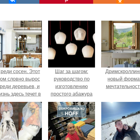
реди сосен. Этот
Шаг за шагом:
Дримскроллинг
ом словно вырос
руководство по
новый форма
реди деревьев, и
изготовлению
мечтательност
изнь здесь течет в
простого абажура
обственном ритме
для торшера
- спокойно, без
пешки и лишнего
шума.