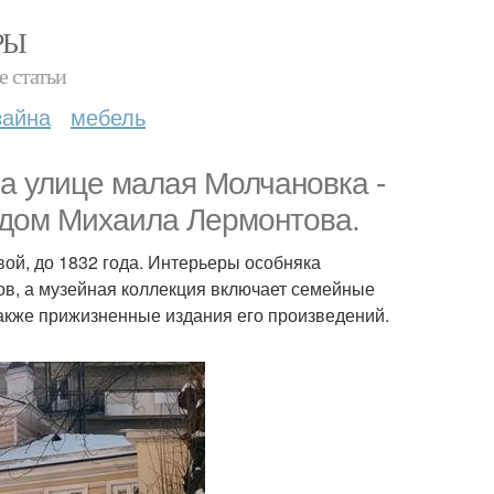
РЫ
е статьи
зайна
мебель
а улице малая Молчановка -
дом Михаила Лермонтова.
ой, до 1832 года. Интерьеры особняка
ов, а музейная коллекция включает семейные
 также прижизненные издания его произведений.