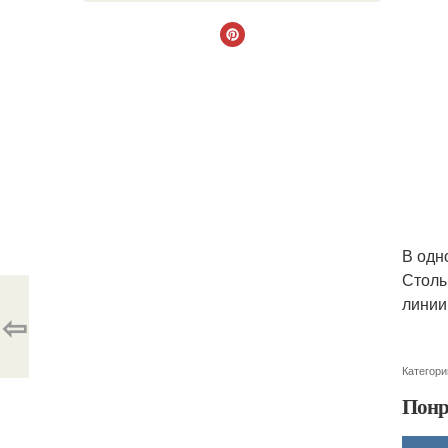
В одн
Столы
линии
⇦
Категори
Понр