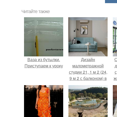
Читайте также
Ваза из бутылки.
Дизайн
С
Приступаем к уроку
малометражной
д
студии 21, 1 м 2 (24,
с
9 м 2 с балконом) в
ж
Краснодаре.
с
с