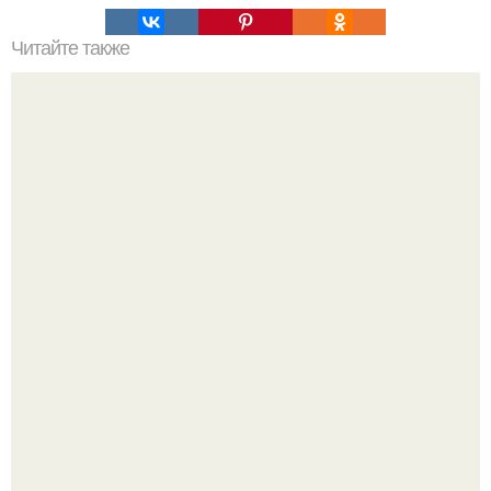
Читайте также
Ваза из бутылки. Приступаем к уроку
Детали решают всё: выход приянки чопры на показе Dior
обернулся шквалом критики из-за небрежного пошива.