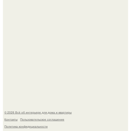
Опишите интерьер кухни в 2-3 словах.
Готовясь к поездке, мы листали путеводители по городу
и наткнулись на фотографию белого дворца.
© 2026 Всё об интерьере для дома и квартиры
Контакты
Пользовательское соглашение
Политика конфидециальности