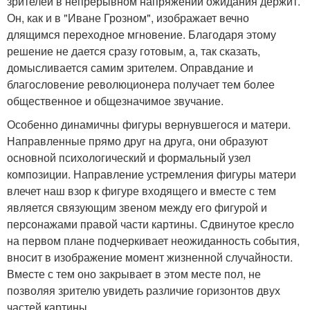
зрителей в непрерывном напряжении ожидания держит.
Он, как и в "Иване Грозном", изображает вечно
длящимся переходное мгновение. Благодаря этому
решение не дается сразу готовым, а, так сказать,
домысливается самим зрителем. Оправдание и
благословение революционера получает тем более
общественное и общезначимое звучание.
Особенно динамичны фигуры вернувшегося и матери.
Направленные прямо друг на друга, они образуют
основной психологический и формальный узел
композиции. Направление устремления фигуры матери
влечет наш взор к фигуре входящего и вместе с тем
является связующим звеном между его фигурой и
персонажами правой части картины. Сдвинутое кресло
на первом плане подчеркивает неожиданность события,
вносит в изображение момент жизненной случайности.
Вместе с тем оно закрывает в этом месте пол, не
позволяя зрителю увидеть различие горизонтов двух
частей картины.