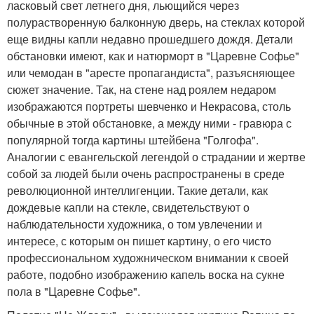
ласковый свет летнего дня, льющийся через
полурастворенную балконную дверь, на стеклах которой
еще видны капли недавно прошедшего дождя. Детали
обстановки имеют, как и натюрморт в "Царевне Софье"
или чемодан в "аресте пропагандиста", разъясняющее
сюжет значение. Так, на стене над роялем недаром
изображаются портреты шевченко и Некрасова, столь
обычные в этой обстановке, а между ними - гравюра с
популярной тогда картины штейбена "Голгофа".
Аналогии с евангельской легендой о страдании и жертве
собой за людей были очень распространены в среде
революционной интеллигенции. Такие детали, как
дождевые капли на стекле, свидетельствуют о
наблюдательности художника, о том увлечении и
интересе, с которым он пишет картину, о его чисто
профессиональном художническом внимании к своей
работе, подобно изображению капель воска на сукне
пола в "Царевне Софье".