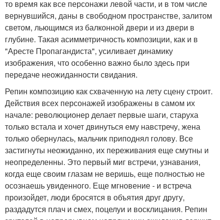
то время как все персонажи левой части, и в том числе
вернувшийся, даны в свободном пространстве, залитом
светом, льющимся из балконной двери и из двери в
глубине. Такая асимметричность композиции, как и в
"Аресте Пропагандиста", усиливает динамику
изображения, что особенно важно было здесь при
передаче неожиданности свидания.
Репин композицию как схваченную на лету сцену строит.
Действия всех персонажей изображены в самом их
начале: революционер делает первые шаги, старуха
только встала и хочет двинуться ему навстречу, жена
только обернулась, мальчик приподнял голову. Все
застигнуты неожиданно, их переживания еще смутны и
неопределенны. Это первый миг встречи, узнавания,
когда еще своим глазам не веришь, еще полностью не
осознаешь увиденного. Еще мгновение - и встреча
произойдет, люди бросятся в объятия друг другу,
раздадутся плач и смех, поцелуи и восклицания. Репин