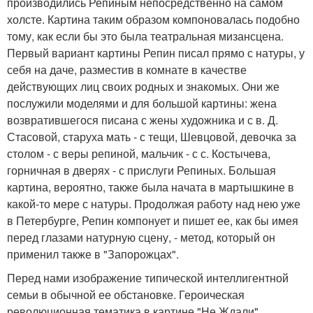
производились Репиным непосредственно на самом
холсте. Картина таким образом компоновалась подобно
тому, как если бы это была театральная мизансцена.
Первый вариант картины Репин писал прямо с натуры, у
себя на даче, разместив в комнате в качестве
действующих лиц своих родных и знакомых. Они же
послужили моделями и для большой картины: жена
возвратившегося писана с жены художника и с в. Д.
Стасовой, старуха мать - с тещи, Шевцовой, девочка за
столом - с веры репиной, мальчик - с с. Костычева,
горничная в дверях - с прислуги Репиных. Большая
картина, вероятно, также была начата в мартышкине в
какой-то мере с натуры. Продолжая работу над нею уже
в Петербурге, Репин компонует и пишет ее, как бы имея
перед глазами натурную сцену, - метод, который он
применил также в "Запорожцах".
Перед нами изображение типической интеллигентной
семьи в обычной ее обстановке. Героическая
революционная тематика в картине "Не Ждали"