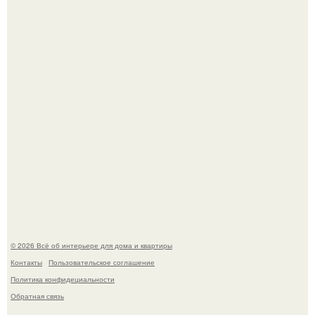
Стало интересно поучаствовать в этом флешмобе -
Artvsartist, хоть он не совсем про рукоделие, а больше
про живопись, рисунок.
Моё знакомство с михайловским замком - и я в восторге!
© 2026 Всё об интерьере для дома и квартиры
Контакты
Пользовательское соглашение
Политика конфидециальности
Обратная связь