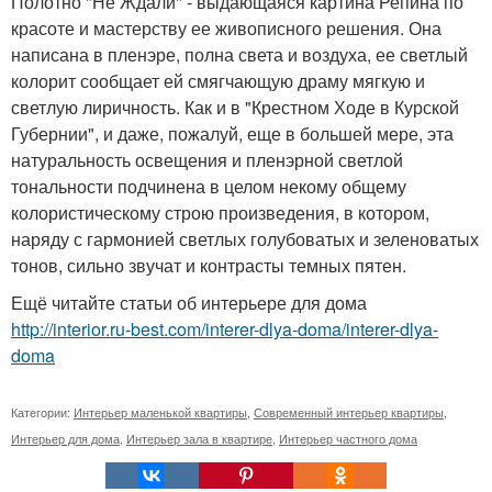
Полотно "Не Ждали" - выдающаяся картина Репина по
красоте и мастерству ее живописного решения. Она
написана в пленэре, полна света и воздуха, ее светлый
колорит сообщает ей смягчающую драму мягкую и
светлую лиричность. Как и в "Крестном Ходе в Курской
Губернии", и даже, пожалуй, еще в большей мере, эта
натуральность освещения и пленэрной светлой
тональности подчинена в целом некому общему
колористическому строю произведения, в котором,
наряду с гармонией светлых голубоватых и зеленоватых
тонов, сильно звучат и контрасты темных пятен.
Ещё читайте статьи об интерьере для дома
http://interior.ru-best.com/interer-dlya-doma/interer-dlya-
doma
Категории:
Интерьер маленькой квартиры
,
Современный интерьер квартиры
,
Интерьер для дома
,
Интерьер зала в квартире
,
Интерьер частного дома