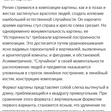
Репин стремился в композиции картины, как и в позах и
жестах застигнутых врасплох людей, создать иллюзию
наибольшей естественной случайности. Он нарочито
краями картины стул справа и кресло слева срезает. Но
одновременно монументальность картины, ее
"Историчность" требовали картинной построенности
композиции. Это достигается путем уравновешивания
ясно видимых горизонталей и вертикалей, выявленных
и архитектурой комнаты, и фигурами, и обстановкой.
Асимметричное, "Случайное" в своей моментальности
расположение людей и предметов оказывается
уложенным в строгое линейное построение, в линейный
костяк, конструкцию композиции.
Формат картины представляет собой слегка вытянутый в
длину, приближающийся к квадрату прямоугольник. При
сравнении этого формата с вертикальным форматом
первого варианта, становится ясным, что удлинение по
горизонтали вызвано усложнением сцены, в частности,