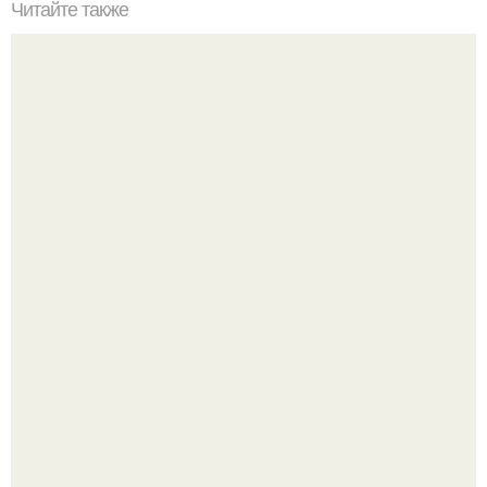
Читайте также
Бизнес - идея: производство биокаминов.
Детали решают всё: выход приянки чопры на показе Dior
обернулся шквалом критики из-за небрежного пошива.