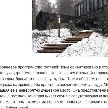
ровневое пространство гостиной зоны ориентировано в стор
е лучи утреннего солнца нежно касаются открытой террасы 
 за дом, бросая тень на зону отдыха. Таким образом, если го
ощадке на крыше либо пройти на песчаный пляж у пруда. Мя
ащая её в невероятно душевное место. Она представлена м
вой. К гостиной зоне примыкает сауна с сопутствующими п
та. На втором этаже дома спроектированы две спальни с в
а с библиотекой.