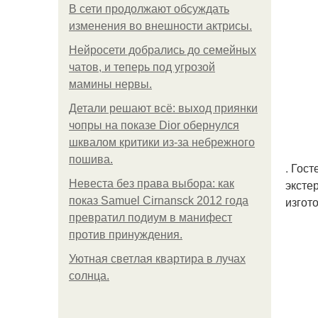
В сети продолжают обсуждать
изменения во внешности актрисы.
Нейросети добрались до семейных
чатов, и теперь под угрозой
мамины нервы.
Детали решают всё: выход приянки
чопры на показе Dior обернулся
шквалом критики из-за небрежного
пошива.
. Гос
эксте
Невеста без права выбора: как
изгот
показ Samuel Cirnansck 2012 года
превратил подиум в манифест
против принуждения.
Уютная светлая квартира в лучах
солнца.