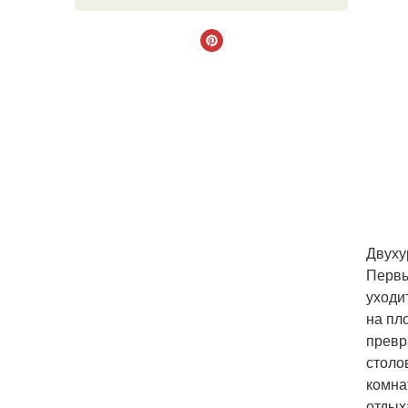
Двуху
Первы
уходит
на пл
превр
столо
комна
отдых