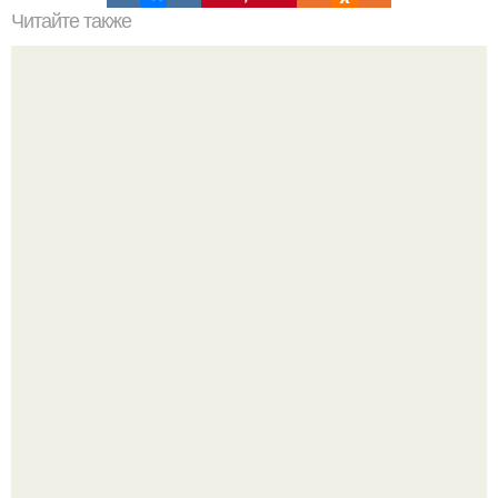
Читайте также
Маленькая кухня: удобно и функционально.
Почему в советских квартирах ставили сразу две
входные двери.