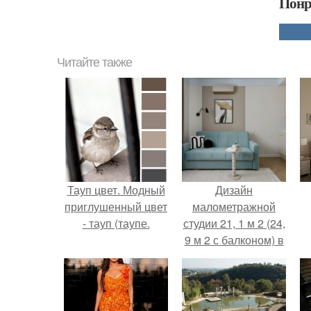
Понр
Читайте также
Тауп цвет. Модный
Дизайн
приглушенный цвет
малометражной
- тауп (таупе.
студии 21, 1 м 2 (24,
9 м 2 с балконом) в
Краснодаре.