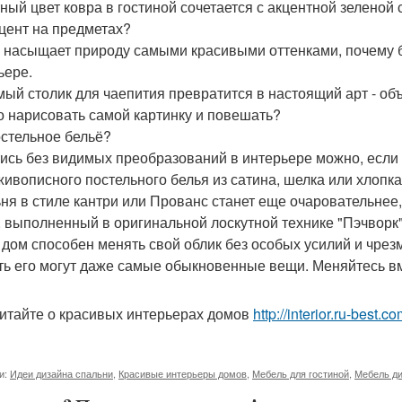
ный цвет ковра в гостиной сочетается с акцентной зеленой 
кцент на предметах?
 насыщает природу самыми красивыми оттенками, почему 
ьере.
ый столик для чаепития превратится в настоящий арт - объе
 нарисовать самой картинку и повешать?
остельное бельё?
ись без видимых преобразований в интерьере можно, если д
живописного постельного белья из сатина, шелка или хлопка
ня в стиле кантри или Прованс станет еще очаровательнее
, выполненный в оригинальной лоскутной технике "Пэчворк"
 дом способен менять свой облик без особых усилий и чрез
ть его могут даже самые обыкновенные вещи. Меняйтесь вм
итайте о красивых интерьерах домов
http://interior.ru-best.
и:
Идеи дизайна спальни
,
Красивые интерьеры домов
,
Мебель для гостиной
,
Мебель д