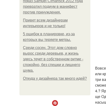
показ Samuel Cirnansck 2012 года
превратил подиум в манифест
против принуждения.
Привет всем дизайнерам
интерьеров и не только!
5 ошибок в планировке, из-за
которых вы теряете метры.
Среди сосен. Этот дом словно
вырос среди деревьев, и жизнь
здесь течет в собственном ритме -
спокойно, без спешки и лишнего
Вовсе
шума.
или к
Откуда у дизайнера так много идей?
три в
сможе
4.? Я
ще Од
насыщ