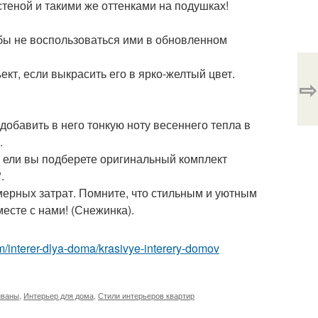
стеной и такими же оттенками на подушках!
бы не воспользоваться ими в обновленном
кт, если выкрасить его в ярко-желтый цвет.
⇨
обавить в него тонкую ноту весеннего тепла в
.
, ели вы подберете оригинальный комплект
.
мерных затрат. Помните, что стильным и уютным
есте с нами! (Снежинка).
com/interer-dlya-doma/krasivye-interery-domov
иваны
,
Интерьер для дома
,
Стили интерьеров квартир