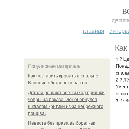
В
лучшие 
главная
интерь
Как
1.? Ц
Понад
Популярные материалы
спаль
Как поставить кровать в спальне.
2.? Л
Влияние обстановки на сон
Умест
Детали решают всё: выход приянки
если 
чопры на показе Dior обернулся
3.? О
шквалом критики из-за небрежного
пошива.
Невеста без права выбора: как