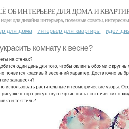
СЁ ОБ ИНТЕРЬЕРЕ ДЛЯ ДОМА И КВАРТИ
идеи для дизайна интерьера, полезные советы, интересны
ер для дома
интерьер для квартиры
идеи ди
 украсить комнату к весне?
веты на стенах?
обится один день для того, чтобы оклеить обоями с крупным
не появится красивый весенний характер. Достаточно выбра
ёгкие занавески?
но использовать растительные и геометрические узоры. Ос
в рисунке штор присутствуют яркие цвета экзотических орхи
бивка и текстиль?