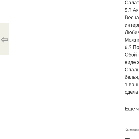
Салат
5.? А
Весна
интер
Любим
⇦
Можно
6.? П
Обойт
виде 
Спаль
белья
1 ваш
сдела
Ещё ч
Категори