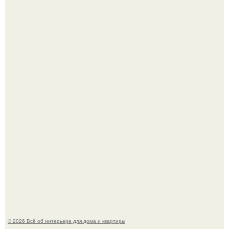
Привет всем дизайнерам интерьеров и не только!
5 ошибок в планировке, из-за которых вы теряете метры.
© 2026 Всё об интерьере для дома и квартиры