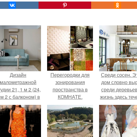
Дизайн
Перегородки для
Среди сосен. Э
малометражной
зонирования
дом словно вы
удии 21, 1 м 2 (24,
пространства в
среди деревьев
 м 2 с балконом) в
КОМНАТЕ.
жизнь здесь теч
Краснодаре.
собственном ри
- спокойно, бе
спешки и лишн
шума.