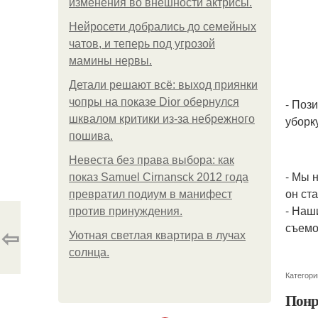
изменения во внешности актрисы.
Нейросети добрались до семейных
чатов, и теперь под угрозой
мамины нервы.
Детали решают всё: выход приянки
чопры на показе Dior обернулся
- Поз
шквалом критики из-за небрежного
уборку
пошива.
Невеста без права выбора: как
- Мы 
показ Samuel Cirnansck 2012 года
он ст
превратил подиум в манифест
- Наш
против принуждения.
съемо
⇦
Уютная светлая квартира в лучах
солнца.
Категори
Понр