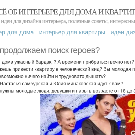
СЁ ОБ ИНТЕРЬЕРЕ ДЛЯ ДОМА И КВАРТИ
идеи для дизайна интерьера, полезные советы, интересны
ер для дома
интерьер для квартиры
идеи ди
продолжаем поиск героев?
я дома ужасный бардак, ? А времени прибраться вечно нет?
жешь привести квартиру в человеческий вид? Вы молодая па
евозможно ничего найти и трудновато дышать?
 Настасья самбурская и Юлия минаковская идут к вам?
 нужны молодые люди, девушки и пары в возрасте от 18 до 3