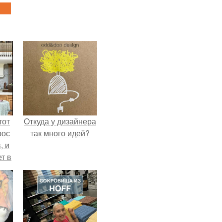
тот
Откуда у дизайнера
рос
так много идей?
, и
ет в
тме
з
его