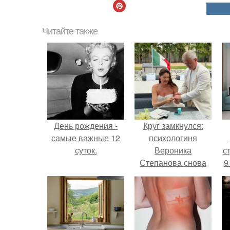
Читайте также
День рождения -
Круг замкнулся:
самые важные 12
психологиня
суток.
Вероника
ст
Степанова снова
9
вышла замуж за
собственного
бывшего мужа.