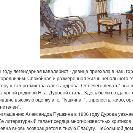
1 году легендарная кавалерист - девица приехала в наш г
городничим. Спокойная и размеренная жизнь небольшого г
теру штаб-ротмистра Александрова. От нечего делать" она 
атурной родиной Н. а. Дуровой стала. Здесь были созданы 
ившие высокую оценку а. с. Пушкина: "…прелесть, живо, ор
нителен".
иглашению Александра Пушкина в 1836 году Дурова уезжает
 Её литературный талант сердца многих известных критиков 
евна вновь возвращается в тихую Елабугу. Небольшой дом 