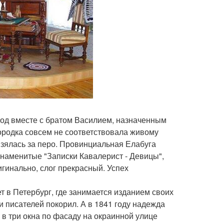
ород вместе с братом Василием, назначенным
ородка совсем не соответствовала живому
взялась за перо. Провинциальная Елабуга
знаменитые "Записки Кавалерист - Девицы",
игинально, слог прекрасный. Успех
 в Петербург, где занимается изданием своих
и писателей покорил. А в 1841 году надежда
в три окна по фасаду на окраинной улице