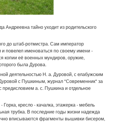
жда Андреевна тайно уходит из родительского
вого до штаб-ротмистра. Сам император
м и повелел именоваться по своему имени -
я копии её военных мундиров, оружие,
оторого была Дурова.
ной деятельностью Н. а. Дуровой, с елабужским
 Дуровой с Пушкиным, журнал "Современник" за
 с предисловием а. с. Пушкина и отдельное
Горка, кресло - качалка, этажерка - мебель
льная трубка. В последние годы жизни надежда
нично вписываются фрагменты вышивки бисером,