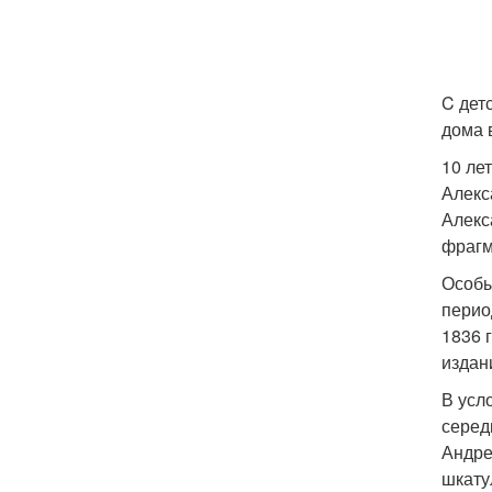
C дет
дома 
10 ле
Алекс
Алекс
фрагм
Особы
перио
1836 
издани
В усл
серед
Андре
шкату