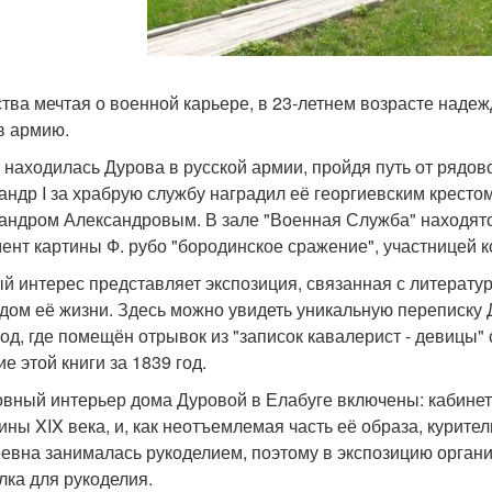
ства мечтая о военной карьере, в 23-летнем возрасте наде
в армию.
т находилась Дурова в русской армии, пройдя путь от рядо
андр I за храбрую службу наградил её георгиевским кресто
андром Александровым. В зале "Военная Служба" находятс
ент картины Ф. рубо "бородинское сражение", участницей к
й интерес представляет экспозиция, связанная с литератур
дом её жизни. Здесь можно увидеть уникальную переписку
год, где помещён отрывок из "записок кавалерист - девицы"
е этой книги за 1839 год.
овный интерьер дома Дуровой в Елабуге включены: кабинет - 
ины XIX века, и, как неотъемлемая часть её образа, курите
евна занималась рукоделием, поэтому в экспозицию орга
лка для рукоделия.