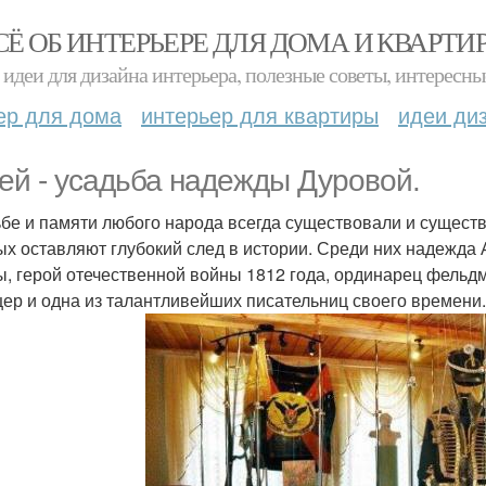
СЁ ОБ ИНТЕРЬЕРЕ ДЛЯ ДОМА И КВАРТИ
идеи для дизайна интерьера, полезные советы, интересны
ер для дома
интерьер для квартиры
идеи ди
ей - усадьба надежды Дуровой.
ьбе и памяти любого народа всегда существовали и сущест
ых оставляют глубокий след в истории. Среди них надежда
ы, герой отечественной войны 1812 года, ординарец фельд
цер и одна из талантливейших писательниц своего времени.