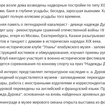
оре возле дома возведены надворные постройки по типу XIX 
ми, баня в глубине усадьбы, беседка, заросшая вьюнами. К
оздаёт полную иллюзию усадьбы того времени.
няя память о легендарной кавалерист - девице надежде Ду
дят шоу - реконструкции сражений отечественной войны 1812
деры, егеря из Москвы, Екатеринбурга, Казани разыгрывают
тов и танцуют с дамами в исторических нарядах XIX века.
нно-историческом клубе "Уланы" елабужского музея - запо
струкцией костюмов и обмундирования, изучают приемы ру
 Клуб ежегодно участвует в военно-историческом фестивале
дятся соревнования по конному спорту на приз "Надежды Д
й интерес представляет литературное наследие н. а. Дуров
ведений осуществляется музеем - заповедником: переиздан
ары, работа с иностранными издателями и корреспондента
 Дуровой переведены на английский и французский языки. П
жда Дурова", основанная на вновь найденных архивных до
ининграде в музее мирового океана открыта выставка из фо