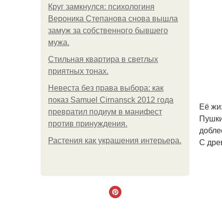
Круг замкнулся: психологиня
Вероника Степанова снова вышла
замуж за собственного бывшего
мужа.
Стильная квартира в светлых
приятных тонах.
Невеста без права выбора: как
показ Samuel Cirnansck 2012 года
Её жи
превратил подиум в манифест
Пушки
против принуждения.
добле
Растения как украшения интерьера.
С дре