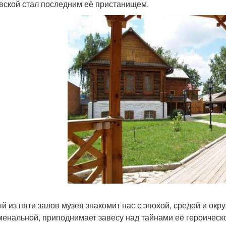
вской стал последним её пристанищем.
й из пяти залов музея знакомит нас с эпохой, средой и о
енальной, приподнимает завесу над тайнами её героическ