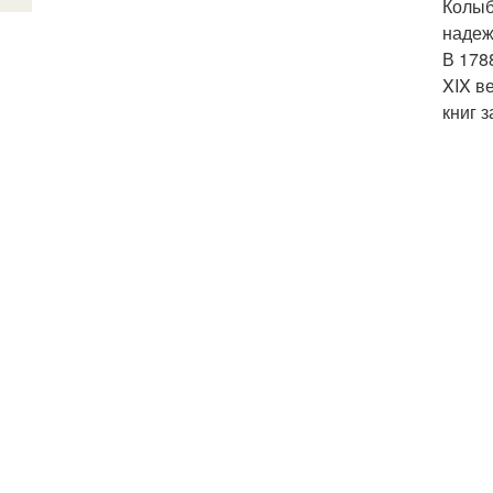
Колыб
надеж
В 178
XIX в
книг 