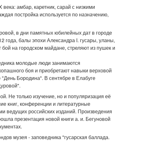
века: амбар, каретник, сарай с низкими
аждая постройка используется по назначению,
ровой, в дни памятных юбилейных дат в городе
 года, балы эпохи Александра I. гусары, уланы,
 бой на городском майдане, стреляют из пушек и
ведника молодые люди занимаются
копашного боя и приобретают навыки верховой
 "День Бородина". В сентябре в Елабуге
уровой".
ой. Не только изучение, но и популяризация её
ие книг, конференции и литературные
ми ведущих российских изданий. Произведения
рошла презентация новой книги а. и. Бегуновой
кументах.
ндов музея - заповедника "гусарская баллада.