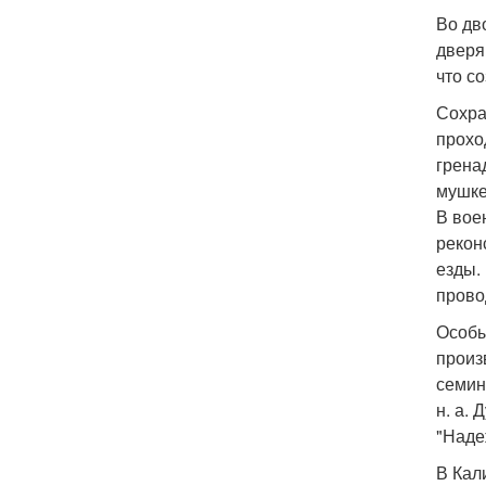
Во дв
дверя
что с
Сохра
прохо
грена
мушке
В вое
рекон
езды.
прово
Особы
произ
семин
н. а.
"Наде
В Кал