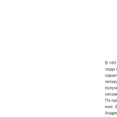
В 183
сюда 
харак
литер
получ
несом
По пр
книг.
Андре