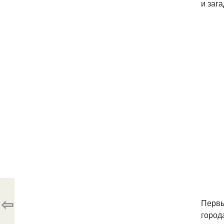
и заг
⇦
Первы
город