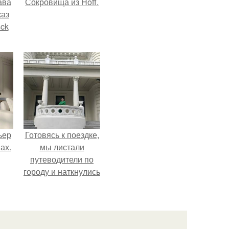
ава
Сокровища из Hoff.
каз
sck
иум
тив
.
ьер
Готовясь к поездке,
ах.
мы листали
путеводители по
городу и наткнулись
на фотографию
белого дворца.