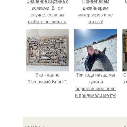
Значение картина с
Привет всем
волками. В том
дизайнерам
случае, если вы
интерьеров и не
любите вышивать,
только!
то наверняка
задумывались о
том, что означает та
или иная вышитая
вами картина.
Эко - панно
Три года назад мы
С
"Песочный Берег":
купили
в
борщевичное поле
и придумали мечту!