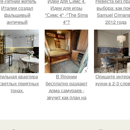
69-Летний житель
Идеи для Симс 4.
Невеста без пр
Италии создал
Идеи для игры
выбора: как по
фальшивый
"Симс 4" -"The Sims
Samuel Cirnan
античный
4"?
2012 года
амфитеатр и
превратил под
долгое время
в манифест про
успешно выдавал
принуждения
его за настоящее
историческое
наследие.
тильная квартира
В Японии
Опишите интер
 светлых приятных
бесплатно раздают
кухни в 2-3 слов
тонах.
дома самураев -
звучит как план на
новую жизнь.