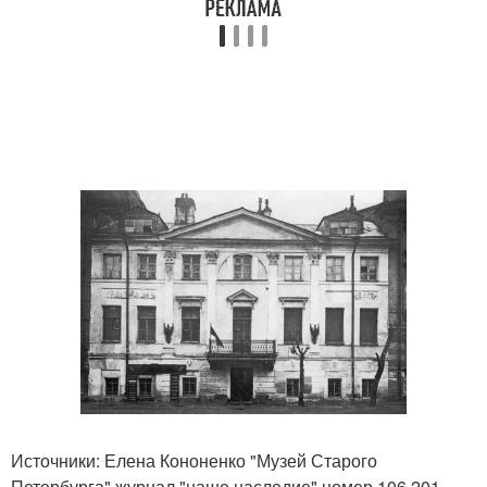
Источники: Елена Кононенко "Музей Старого
Петербурга" журнал "наше наследие" номер 106 201,