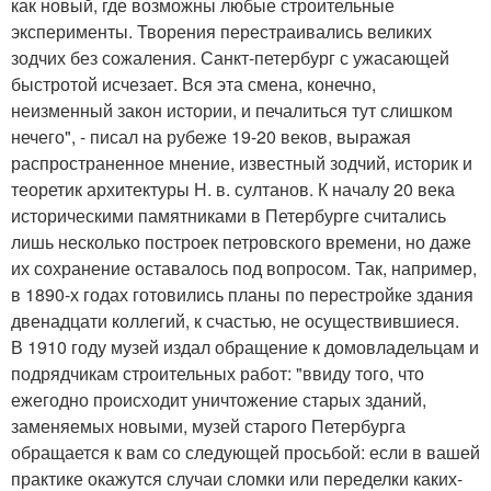
как новый, где возможны любые строительные
эксперименты. Творения перестраивались великих
зодчих без сожаления. Санкт-петербург с ужасающей
быстротой исчезает. Вся эта смена, конечно,
неизменный закон истории, и печалиться тут слишком
нечего", - писал на рубеже 19-20 веков, выражая
распространенное мнение, известный зодчий, историк и
теоретик архитектуры Н. в. султанов. К началу 20 века
историческими памятниками в Петербурге считались
лишь несколько построек петровского времени, но даже
их сохранение оставалось под вопросом. Так, например,
в 1890-х годах готовились планы по перестройке здания
двенадцати коллегий, к счастью, не осуществившиеся.
В 1910 году музей издал обращение к домовладельцам и
подрядчикам строительных работ: "ввиду того, что
ежегодно происходит уничтожение старых зданий,
заменяемых новыми, музей старого Петербурга
обращается к вам со следующей просьбой: если в вашей
практике окажутся случаи сломки или переделки каких-