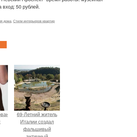
 вход: 50 рублей.
ля дома
,
Стили интерьеров квартир
ованные
69-Летний житель
с
Италии создал
фальшивый
античный