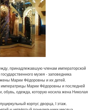
дежду, принадлежавшую членам императорской
и государственного музея - заповедника
го жены Марии Фёдоровны и их детей.
II императрицы Марии Фёдоровны и последней
, обувь, одежда, которую носила жена Николая
олуциркульный корпус дворца, I этаж.
третий и четвёртый понедельники месяца.