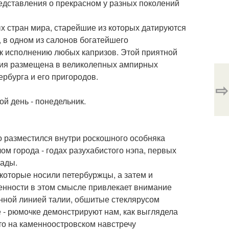
редставления о прекрасном у разных поколений
х стран мира, старейшие из которых датируются
а, в одном из салонов богатейшего
 к исполнению любых капризов. Этой приятной
кция размещена в великолепных ампирных
рбурга и его пригородов.
⇨
ной день - понедельник.
о разместился внутри роскошного особняка
ом города - годах разухабистого нэпа, первых
кады.
которые носили петербуржцы, а затем и
бенности в этом смысле привлекает внимание
нной линией талии, обшитые стеклярусом
 - рюмочке демонстрируют нам, как выглядела
то на каменноостровском навстречу