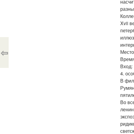
насчи
разны
Колле
Xvii 
петер
иллюз
интер
⇦
Место
Время 
Вход:
4. ос
В фил
Румян
пятил
Во вс
ленин
экспо
ридик
светс