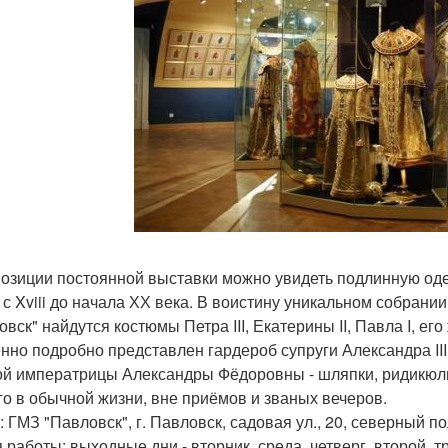
позиции постоянной выставки можно увидеть подлинную о
 с Xviii до начала ХХ века. В воистину уникальном собрани
овск" найдутся костюмы Петра III, Екатерины II, Павла I, е
нно подробно представлен гардероб супруги Александра I
ой императрицы Александры Фёдоровны - шляпки, ридикюли
го в обычной жизни, вне приёмов и званых вечеров.
: ГМЗ "Павловск", г. Павловск, садовая ул., 20, северный п
 работы: выходные дни - вторник, среда, четверг, второй, 