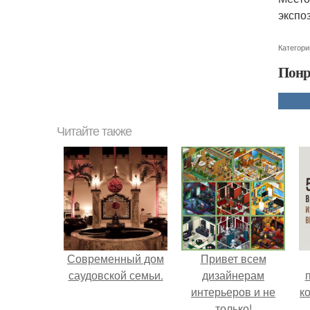
экспо
Категори
Понр
Читайте также
Современный дом
Привет всем
саудовской семьи.
дизайнерам
интерьеров и не
к
только!