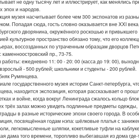
тывает не одну тысячу лет и иллюстрирует, как менялись п
х эпох и народов.
кция музея насчитывает более чем 300 экспонатов из разны
веком. Попадая сюда, гость словно оказывается вне XXI век
бургского дворянина, окружённого роскошью и привыкшего
ией культурное пространство обязано тому, что его колле
ьерах, воссозданных по утраченным образцам дворцов Пете
: каменноостровский пр., 73-75.
работы: ежедневно 11: 00 - 20: 00 (касса до 19: 00), выход
 взрослый - 500 рублей; школьники и студенты - 200 рублей.
обняк Румянцева.
иале государственного музея истории Санкт-петербурга, чт
цева, находится экспозиция, которая рассказывает о прошл
етках и войне, когда вокруг Ленинграда сжалось кольцо бло
ех трёх залах можно увидеть подлинные предметы одежды, 
градцы в разные исторические эпохи своего города. В осо
зиция, посвящённая годам нэпа: шёлковые платья с заниже
юли, легкомысленные шляпки, кокетливые туфли на каблуке
кая дама того времени, торопливо выбегавшая из дома где-