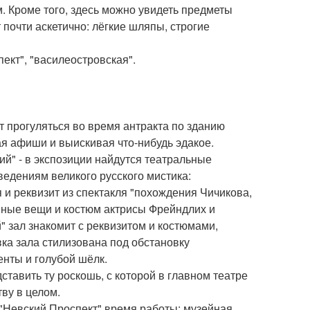
 Кроме того, здесь можно увидеть предметы
почти аскетично: лёгкие шляпы, строгие
ект", "василеостровская".
ит прогуляться во время антракта по зданию
ая афиши и выискивая что-нибудь эдакое.
ий" - в экспозиции найдутся театральные
ведениям великого русского мистика:
и реквизит из спектакля "похождения Чичикова,
нные вещи и костюм актрисы Фрейндлих и
" зал знакомит с реквизитом и костюмами,
ка зала стилизована под обстановку
енты и голубой шёлк.
тавить ту роскошь, с которой в главном театре
ву в целом.
о "Невский Проспект" время работы: музейная