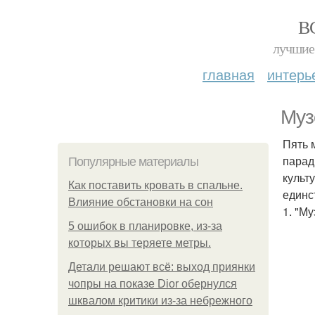
В
лучшие 
главная
интерь
Муз
Пять 
парад
Популярные материалы
культ
Как поставить кровать в спальне.
единс
Влияние обстановки на сон
1. "М
5 ошибок в планировке, из-за
которых вы теряете метры.
Детали решают всё: выход приянки
чопры на показе Dior обернулся
шквалом критики из-за небрежного