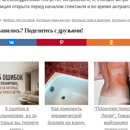
зиция открыта перед началом спектакля и во время антракта
и:
Мебель для гостиной
,
Интерьер дома внутри
,
Интерьер зала в квартире
,
Интерьер д
авилось? Поделитесь с друзьями!
5 ошибок в
Как приклеить
"Проиллюстрир
планировке, из-за
керамический
Люди": Тома
оторых вы теряете
бордюр на ванну.
майландер
метры.
превратил