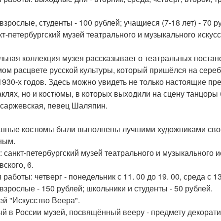
взрослые, студенты - 100 рублей; учащиеся (7-18 лет) - 70 р
нкт-петербургский музей театрального и музыкального искусс
льная коллекция музея рассказывает о театральных постано
амом расцвете русской культуры, который пришёлся на сере
1930-х годов. Здесь можно увидеть не только настоящие п
аклях, но и костюмы, в которых выходили на сцену танцоры
саржевская, певец Шаляпин.
шные костюмы были выполнены лучшими художниками своег
ным.
: санкт-петербургский музей театрального и музыкального ис
ского, 6.
работы: четверг - понедельник с 11. 00 до 19. 00, среда с 13.
 взрослые - 150 рублей; школьники и студенты - 50 рублей.
зей "Искусство Веера".
й в России музей, посвящённый вееру - предмету декоратив