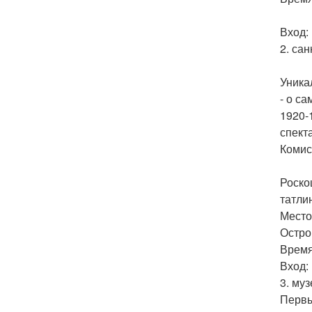
Вход: 
2. са
Уника
- о с
1920-
спект
Комис
Роско
татли
Место
Остров
Время 
Вход:
3. му
Первы