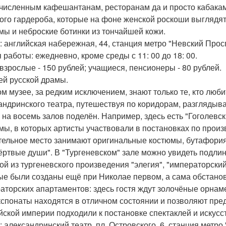
численным кафешантанам, ресторанам да и просто кабакам.
ого гардероба, которые на фоне женской роскоши выглядят 
мы и неброские ботинки из тончайшей кожи.
: английская набережная, 44, станция метро "Невский Просп
 работы: ежедневно, кроме среды с 11: 00 до 18: 00.
 взрослые - 150 рублей; учащиеся, пенсионеры - 80 рублей.
зей русской драмы.
ом музее, за редким исключением, знают только те, кто люб
андринского театра, путешествуя по коридорам, разглядыв
 на восемь залов поделён. Например, здесь есть "Гоголевск
мы, в которых артисты участвовали в постановках по произ
тельное место занимают оригинальные костюмы, бутафория 
ёртвые души". В "Тургеневском" зале можно увидеть подли
ой из тургеневского произведения "элегия", "императорский
ые были созданы ещё при Николае первом, а сама обстанов
аторских апартаментов: здесь гостя ждут золочёные орнам
кспонаты находятся в отличном состоянии и позволяют предс
йской империи подходили к постановке спектаклей и искусст
: александринский театр, пл. Островского, 6, станция метр