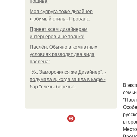
пошива.
Моя супруга тоже дизайнер
любимый стиль - Прованс.
Привет всем дизайнерам
интерьеров и не только!
Паслён. Обычно в комнатных
условиях разводят два вида
паслена:
"Ух, Заморочился же Дизайнер", -
подумала я, когда зашла в кафе -
В экс
бар "слезы березы".
семьи
"Павл
Особе
русск
второ
Место
Время