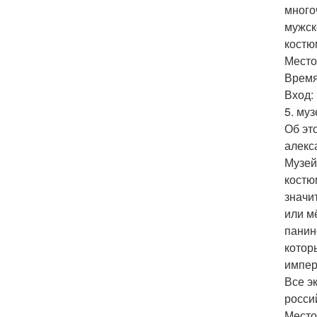
много
мужск
костю
Место
Время
Вход:
5. му
Об эт
алекс
Музей
костю
значи
или м
панин
котор
импер
Все э
росси
Место