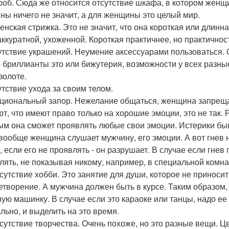
роб. Сюда же относится отсутствие шкафа, в котором женщ
ны ничего не значит, а для женщины это целый мир.
женская стрижка. Это не значит, что она короткая или длинн
аккуратной, ухоженной. Короткая практичнее, но практичност
сутствие украшений. Неумение аксессуарами пользоваться.
 бриллианты это или бижутерия, возможности у всех разн
золоте.
утствие ухода за своим телом.
оциональный запор. Нежелание общаться, женщина запрещ
ют, что имеют право только на хорошие эмоции, это не так. 
ым она сможет проявлять любые свои эмоции. Истерики быв
 вообще женщина слушает мужчину, его эмоции. А вот гнев 
, если его не проявлять - он разрушает. В случае если гнев
лять, не показывая никому, например, в специальной комна
тсутствие хобби. Это занятие для души, которое не приносит
етворение. А мужчина должен быть в курсе. Таким образом,
ую машинку. В случае если это караоке или танцы, надо ее 
льно, и выделить на это время.
тсутствие творчества. Очень похоже, но это разные вещи. 