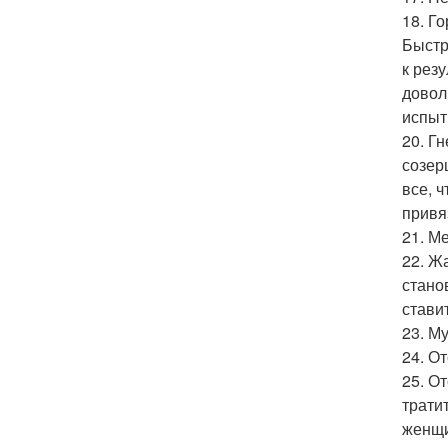
18. Г
Быстр
к рез
довол
испыты
20. Г
созер
все, 
привя
21. М
22. Ж
стано
стави
23. М
24. О
25. О
трати
женщи