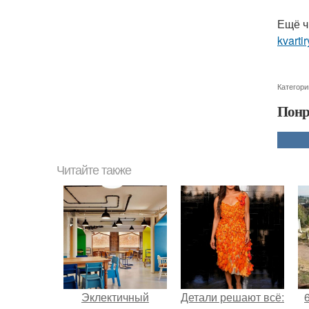
Ещё ч
kvarti
Категори
Понр
Читайте также
Эклектичный
Детали решают всё: