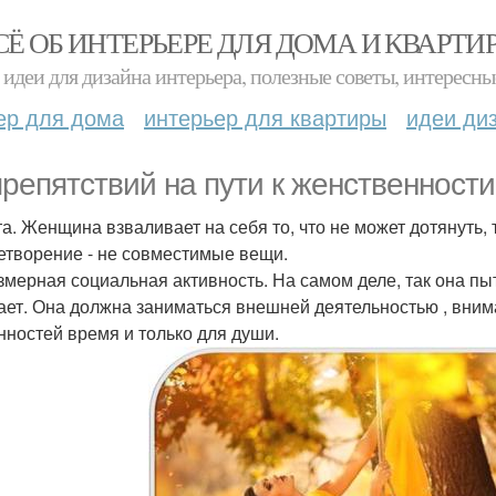
СЁ ОБ ИНТЕРЬЕРЕ ДЛЯ ДОМА И КВАРТИ
идеи для дизайна интерьера, полезные советы, интересны
ер для дома
интерьер для квартиры
идеи ди
препятствий на пути к женственности
та. Женщина взваливает на себя то, что не может дотянуть, 
етворение - не совместимые вещи.
езмерная социальная активность. На самом деле, так она пы
ает. Она должна заниматься внешней деятельностью , вним
нностей время и только для души.