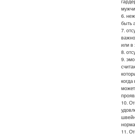
гарде
мужчи
6. не
быть 
7. от
важно
или в 
8. отс
9. эм
счита
котор
когда
может
прояв
10. О
удовл
швейн
норма
11. О