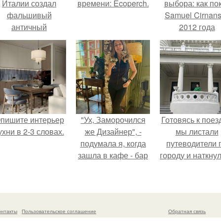
Италии создал
времени: Ecoperch.
выбора: как по
фальшивый
Samuel Cirnan
античный
2012 года
амфитеатр и
превратил под
долгое время
в манифест про
успешно выдавал
принуждения
его за настоящее
историческое
наследие.
пишите интерьер
"Ух, Заморочился
Готовясь к поез
ухни в 2-3 словах.
же Дизайнер", -
мы листали
подумала я, когда
путеводители 
зашла в кафе - бар
городу и наткну
"слезы березы".
на фотограф
белого дворца
онтакты
Пользовательское соглашение
Обратная связь