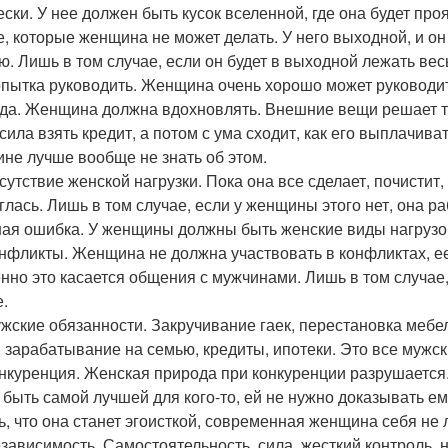
ески. У нее должен быть кусок вселенной, где она будет про
е, которые женщина не может делать. У него выходной, и он 
ю. Лишь в том случае, если он будет в выходной лежать весь
опытка руководить. Женщина очень хорошо может руководить,
да. Женщина должна вдохновлять. Внешние вещи решает 
сила взять кредит, а потом с ума сходит, как его выплачива
не лучше вообще не знать об этом.
сутствие женской нагрузки. Пока она все сделает, почистит,
глась. Лишь в том случае, если у женщины этого нет, она раб
ая ошибка. У женщины должны быть женские виды нагрузок,
онфликты. Женщина не должна участвовать в конфликтах, 
нно это касается общения с мужчинами. Лишь в том случае,
е.
ужские обязанности. Закручивание гаек, перестановка меб
, зарабатывание на семью, кредиты, ипотеки. Это все мужск
онкуренция. Женская природа при конкуренции разрушается.
 быть самой лучшей для кого-то, ей не нужно доказывать ему
ь, что она станет эгоисткой, современная женщина себя не 
езависимость. Самостоятельность, сила, жесткий контроль, 