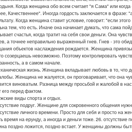
ордыня. Когда женщина обо всем считает "я Сама" или когда
ее, Качественнее". Иногда гордость заключается в фразе: "
ультату. Когда женщина ставит условие, говорит: "если этого
ьна тем, что есть. Иначе она начинает думать, что сама пой
вает счастья, когда тратит на себя свои деньги. Она чувств
нев, а точнее неправильно выраженный гнев. Гнев - это обид
цания объектов наслаждения рождается. Женщина привязывае
что созерцаешь невозможно. Поэтому контролировать чувств
занность, а в самом начале.
еханическая жизнь. Женщина вкладывает любовь в то, что д
алобы. Женщина не жалуется, он проговаривает, что она чувс
вится виноватым. Разница между просьбой и жалобой в нас
т его перед фактом.
ужские виды спорта и отдых.
тсутствие подруг. Женщине для сокровенного общения ну
тсутствие личного времени. Просто для себя и просто на ж
ть время на ерунду, а иногда и деньги тоже. 26. отсутствие 
на поздно ложится, поздно встает. У женщины должны быть