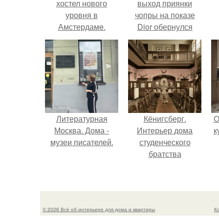
хостел нового
выход приянки
уровня в
чопры на показе
Амстердамe.
Dior обернулся
шквалом критики
из-за небрежного
пошива.
Литературная
Кёнигсберг.
О
Москва. Дома -
Интерьер дома
к
музеи писателей.
студенческого
братства
"Германия".
© 2026 Всё об интерьере для дома и квартиры
К