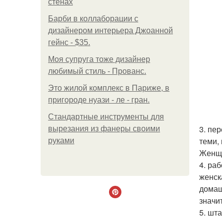
стенах
Барби в коллаборации с
дизайнером интерьера Джоанной
гейнс - $35.
Моя супруга тоже дизайнер
любимый стиль - Прованс.
Это жилой комплекс в Париже, в
пригороде нуази - ле - гран.
Стандартные инструменты для
3. пе
вырезания из фанеры своими
теми,
руками
Женщи
4. ра
женск
домаш
значи
5. шт