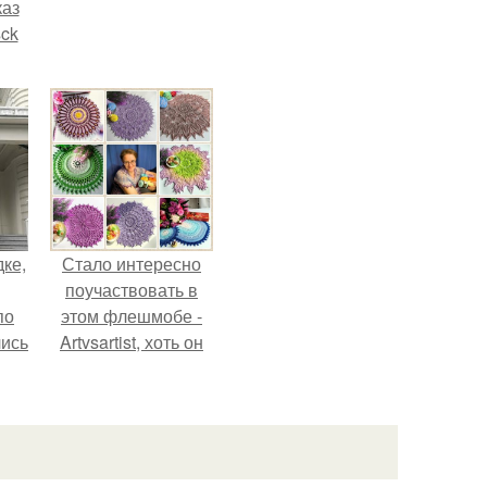
каз
sck
иум
тив
.
дке,
Стало интересно
поучаствовать в
по
этом флешмобе -
лись
Artvsartist, хоть он
ию
не совсем про
.
рукоделие, а
больше про
живопись, рисунок.