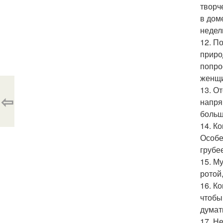
творч
в дом
недел
12. П
приро
попро
женщи
13. От
⇦
напря
больш
14. К
Особе
грубе
15. М
ротой
16. К
чтобы
думат
17. Н