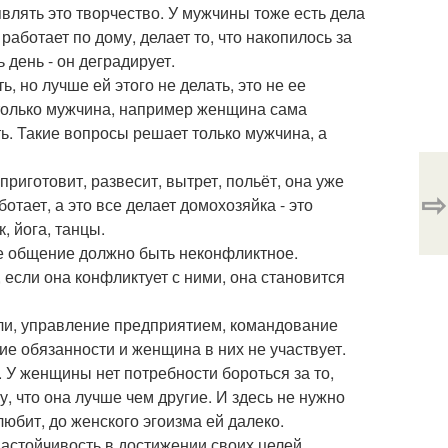
являть это творчество. У мужчины тоже есть дела
работает по дому, делает то, что накопилось за
 день - он деградирует.
 но лучше ей этого не делать, это не ее
только мужчина, например женщина сама
ть. Такие вопросы решает только мужчина, а
 приготовит, развесит, вытрет, польёт, она уже
⇨
отает, а это все делает домохозяйка - это
 йога, танцы.
ее общение должно быть неконфликтное.
 если она конфликтует с ними, она становится
ели, управление предприятием, командование
ие обязанности и женщина в них не участвует.
 У женщины нет потребности бороться за то,
, что она лучше чем другие. И здесь не нужно
любит, до женского эгоизма ей далеко.
настойчивость в достижении своих целей.