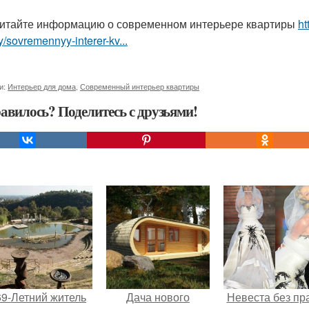
итайте информацию о современном интерьере квартиры
ht
ry/sovremennyy-interer-kv...
и:
Интерьер для дома
,
Современный интерьер квартиры
авилось? Поделитесь с друзьями!
69-Летний житель
Дача нового
Невеста без пр