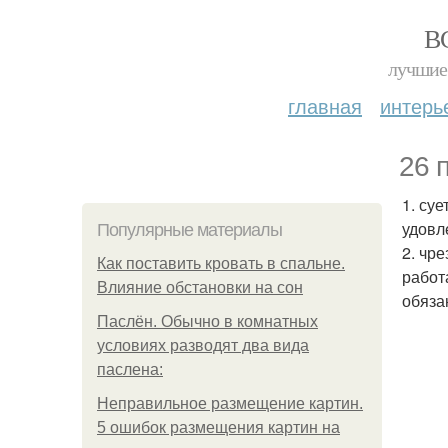
В
лучшие 
главная
интерь
26 
1. суе
удовл
Популярные материалы
2. чр
Как поставить кровать в спальне.
работ
Влияние обстановки на сон
обяза
Паслён. Обычно в комнатных
условиях разводят два вида
паслена:
Неправильное размещение картин.
5 ошибок размещения картин на