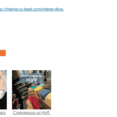
tp://interior.ru-best.com/interer-dlya-
ава
Сокровища из Hoff.