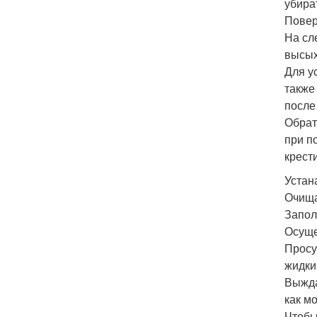
убира
Повер
На сл
высых
Для у
также
после
Обрат
при п
крести
Устан
Очища
Запол
Осуще
Просу
жидки
Выжда
как мо
Чтобы