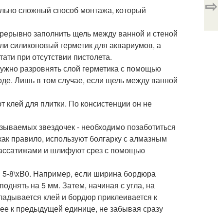
⇨
вольно сложный способ монтажа, который
прерывно заполнить щель между ванной и стеной
ли силиконовый герметик для аквариумов, а
тати при отсутствии пистолета.
нужно разровнять слой герметика с помощью
оде. Лишь в том случае, если щель между ванной
 клей для плитки. По консистенции он не
азываемых звездочек - необходимо позаботиться
 как правило, используют болгарку с алмазным
 пассатижами и шлифуют срез с помощью
 5-8\xB0. Например, если ширина бордюра
поднять на 5 мм. Затем, начиная с угла, на
ладывается клей и бордюр приклеивается к
ее к предыдущей единице, не забывая сразу