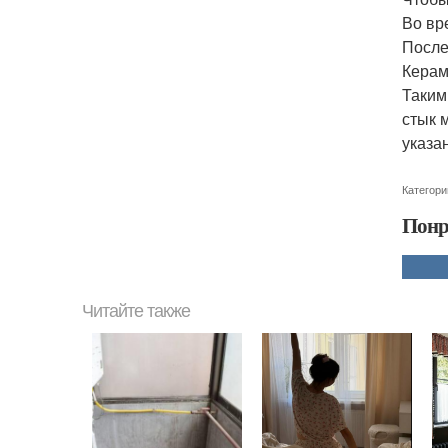
Во вр
После
Керам
Таким
стык 
указа
Категори
Понр
Читайте также