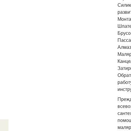
Силик
разви
Монта
Шпате
Брусо
Пасса
Алмаз
Маляр
Канце
Затир
Обрат
работ
инстр
Прежд
всево
санте
помощ
маляр