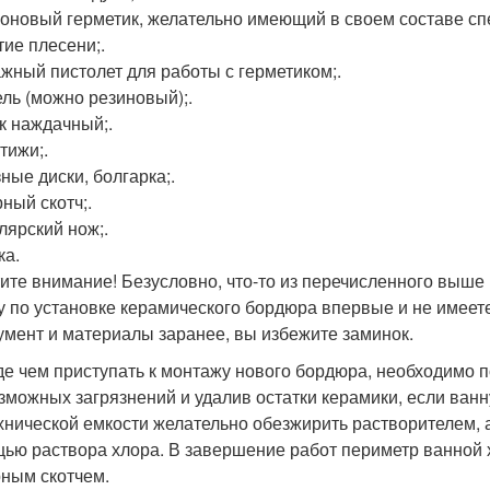
оновый герметик, желательно имеющий в своем составе с
тие плесени;.
жный пистолет для работы с герметиком;.
ль (можно резиновый);.
к наждачный;.
тижи;.
ные диски, болгарка;.
ный скотч;.
лярский нож;.
ка.
ите внимание! Безусловно, что-то из перечисленного выше 
у по установке керамического бордюра впервые и не имеет
умент и материалы заранее, вы избежите заминок.
е чем приступать к монтажу нового бордюра, необходимо по
зможных загрязнений и удалив остатки керамики, если ван
хнической емкости желательно обезжирить растворителем, 
ью раствора хлора. В завершение работ периметр ванной
ным скотчем.