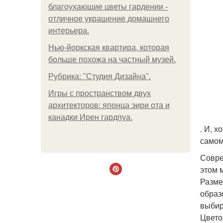
благоухающие цветы гардении -
отличное украшение домашнего
интерьера.
Нью-йоркская квартира, которая
больше похожа на частный музей.
Рубрика: "Студия Дизайна".
Игры с пространством двух
архитекторов: японца эири ота и
канадки Ирен гардпуа.
. И, 
самом
Совре
этом 
Разме
образ
выбир
Цвето