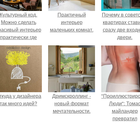
Культурный код.
Практичный
Почему в советс
Можно сделать
интерьер
квартирах став
расивый интерьер
маленьких комнат.
сразу две вход
практически где
двери.
угодно.
ткуда у дизайнера
Дримскроллинг -
"Проиллюстрир
так много идей?
новый формат
Люди": Тома
мечтательности.
майландер
превратил
солнечные ожог
арт - объект.