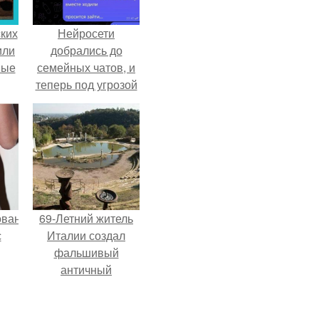
ких
Нейросети
или
добрались до
ные
семейных чатов, и
теперь под угрозой
мамины нервы.
ованные
69-Летний житель
с
Италии создал
фальшивый
античный
и в
амфитеатр и
долгое время