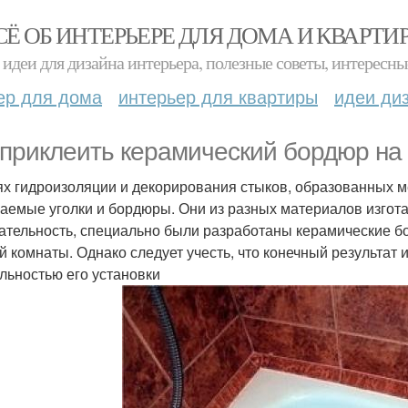
СЁ ОБ ИНТЕРЬЕРЕ ДЛЯ ДОМА И КВАРТИ
идеи для дизайна интерьера, полезные советы, интересны
ер для дома
интерьер для квартиры
идеи ди
 приклеить керамический бордюр на 
ях гидроизоляции и декорирования стыков, образованных ме
аемые уголки и бордюры. Они из разных материалов изготав
ательность, специально были разработаны керамические б
й комнаты. Однако следует учесть, что конечный результат
льностью его установки