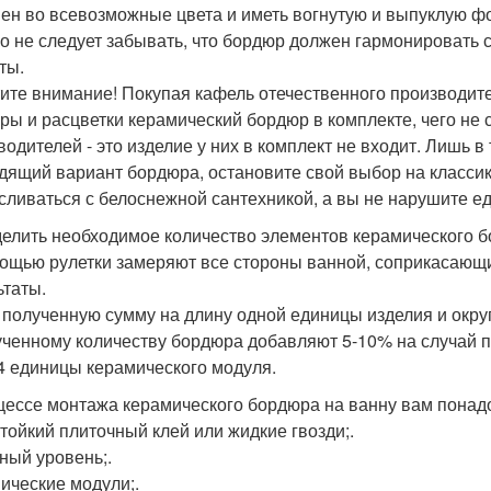
ен во всевозможные цвета и иметь вогнутую и выпуклую фор
о не следует забывать, что бордюр должен гармонировать 
ты.
ите внимание! Покупая кафель отечественного производит
уры и расцветки керамический бордюр в комплекте, чего не
водителей - это изделие у них в комплект не входит. Лишь в
дящий вариант бордюра, остановите свой выбор на классике 
 сливаться с белоснежной сантехникой, а вы не нарушите 
елить необходимое количество элементов керамического б
ощью рулетки замеряют все стороны ванной, соприкасающи
ьтаты.
 полученную сумму на длину одной единицы изделия и округ
ученному количеству бордюра добавляют 5-10% на случай п
-4 единицы керамического модуля.
цессе монтажа керамического бордюра на ванну вам понад
тойкий плиточный клей или жидкие гвозди;.
ный уровень;.
ические модули;.