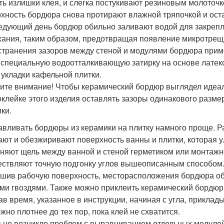
ть излишки клея, и слегка постукивают резиновым молоточк
хность бордюра снова протирают влажной тряпочкой и оста
едующий день бордюр обильно заливают водой для закрепл
ания, таким образом, предотвращая появление микротрещ
странения зазоров между стеной и модулями бордюра прим
 специальную водоотталкивающую затирку на основе латекса
 укладки кафельной плитки.
ите внимание! Чтобы керамический бордюр выглядел идеал
оклейке этого изделия оставлять зазоры одинакового разм
ки.
авливать бордюры из керамики на плитку намного проще. Р
ют и обезжиривают поверхность ванны и плитки, которая у
няют щель между ванной и стеной герметиком или монтажно
ствляют точную подгонку углов вышеописанным способом
шив рабочую поверхность, месторасположения бордюра об
ми гвоздями. Также можно приклеить керамический бордюр 
в время, указанное в инструкции, начиная с угла, прикла
жно плотнее до тех пор, пока клей не схватится.
 не возникло проблем с выравниванием отдельных модулей