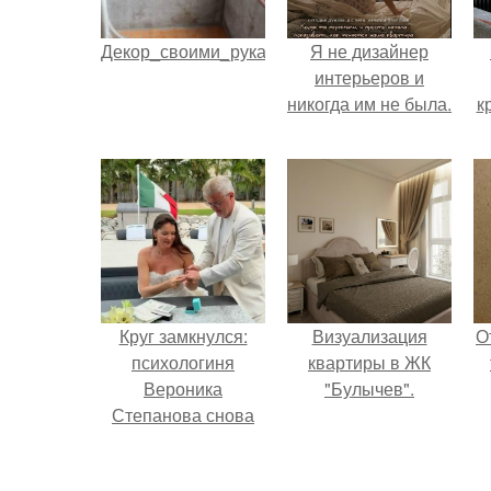
Декор_своими_руками.
Я не дизайнер
интерьеров и
никогда им не была.
к
Круг замкнулся:
Визуализация
О
психологиня
квартиры в ЖК
Вероника
"Булычев".
Степанова снова
вышла замуж за
собственного