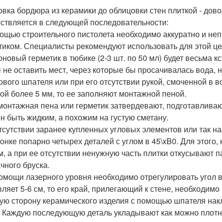
овка бордюра из керамики до облицовки стен плиткой - до
ствляется в следующей последовательности:
ощью строительного пистолета необходимо аккуратно и не
тиком. Специалисты рекомендуют использовать для этой це
оновый герметик в тюбике (2-3 шт. по 50 мл) будет весьма кс
 не оставить мест, через которые бы просачивалась вода, 
ового шпателя или при его отсутствии рукой, смоченной в в
ной более 5 мм, то ее заполняют монтажной пеной.
монтажная пена или герметик затвердевают, подготавливают
н быть жидким, а похожим на густую сметану.
тсутствии заранее купленных угловых элементов или так н
гонке попарно четырех деталей с углом в 45\xB0. Для этого,
м, а при ее отсутствии ненужную часть плитки откусывают
чного бруска.
омощи лазерного уровня необходимо отрегулировать угол в
ляет 5-6 см, то его край, прилегающий к стене, необходимо 
ую сторону керамического изделия с помощью шпателя нак
. Каждую последующую деталь укладывают как можно плотн