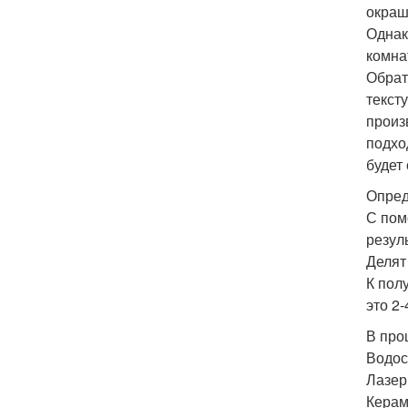
окраш
Однак
комна
Обрат
текст
произ
подхо
будет
Опред
С пом
резул
Делят
К пол
это 2
В про
Водос
Лазер
Керам