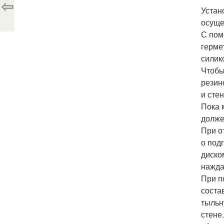
⇦
Устан
осуще
С пом
герме
силик
Чтобы
резин
и сте
Пока 
долже
При о
о под
диско
нажда
При п
состав
тыльн
стене