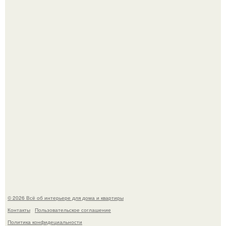
Это жилой комплекс в Париже, в пригороде нуази - ле -
гран.
В Японии бесплатно раздают дома самураев - звучит как
план на новую жизнь.
© 2026 Всё об интерьере для дома и квартиры
Контакты
Пользовательское соглашение
Политика конфидециальности