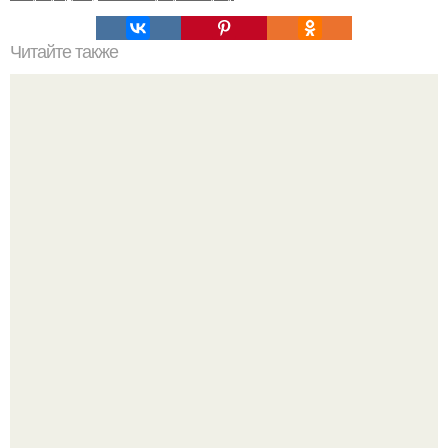
Читайте также
11 умных идей, которые сделают ванную комнату самым
организованным и удобным местом в доме!