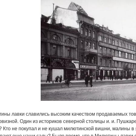
ины лавки славились высоким качеством продаваемых тов
овизной. Один из историков северной столицы и. и. Пушкаре
? Кто не покупал и не кушал милютинской вишни, малины в 
вают еще наши сады? Было время, что в Милютины лавки ст