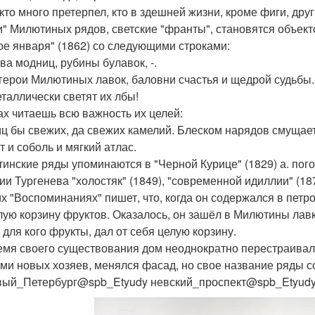
 кто много претерпел, кто в здешней жизни, кроме фиги, дру
и" Милютиных рядов, светские "франты", становятся объект
ое января" (1862) со следующими строками:
ва модниц, рубины булавок, -.
 герои Милютиных лавок, баловни счастья и щедрой судьбы.
еталлически светят их лбы!
ах читаешь всю важность их целей:
иц бы свежих, да свежих камелий. Блеском нарядов смущает
т и соболь и мягкий атлас.
инские ряды упоминаются в "Черной Курице" (1829) а. погор
ии Тургенева "холостяк" (1849), "современной идиллии" (1
их "Воспоминаниях" пишет, что, когда он содержался в пет
лую корзину фруктов. Оказалось, он зашёл в Милютины лавк
 для кого фрукты, дал от себя целую корзину.
емя своего существования дом неоднократно перестраивалс
ми новых хозяев, менялся фасад, но свое название ряды с
вый_Петербург@spb_Etyudy невский_проспект@spb_Etyudy