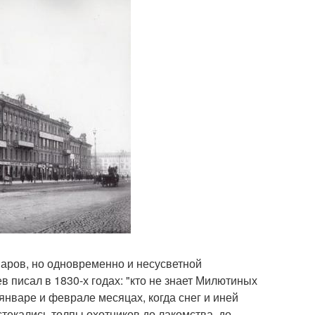
аров, но одновременно и несусветной
в писал в 1830-х годах: "кто не знает Милютиных
январе и феврале месяцах, когда снег и иней
екались толпы охотников до лакомства, до