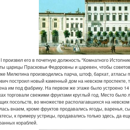
р I произвел его в почетную должность "Комнатного Истопни
ты царицы Прасковьи Федоровны и царевен, чтобы советова
ке Милютина производились парча, штоф, бархат, атласы п
вич построил новый каменный дом на невском проспекте, 
ена им под фабрику. На первом же этаже было устроено 14
ках торговали свежими фруктами круглый год. Место было 
щих посольств, во множестве располагавшихся на невском
лась внаем, кроме фруктов продавались ягоды, варенья, сы
атесы, к примеру устрицы, продавались только здесь, да ещ
ранных кораблей.