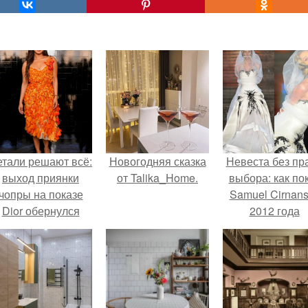
етали решают всё:
Новогодняя сказка
Невеста без пр
выход приянки
от Talika_Home.
выбора: как по
чопры на показе
Samuel Cirnan
Dior обернулся
2012 года
шквалом критики
превратил под
из-за небрежного
в манифест про
пошива.
принуждения