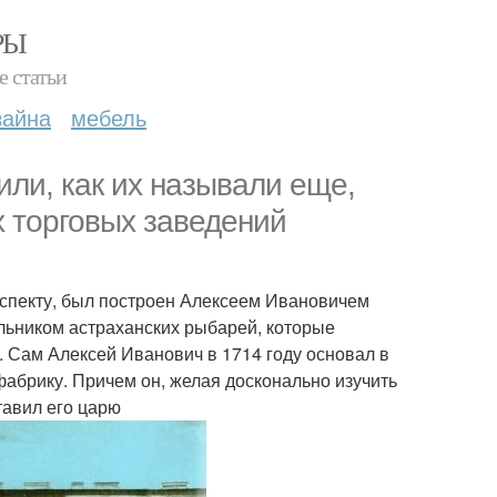
РЫ
е статьи
зайна
мебель
ли, как их называли еще,
х торговых заведений
оспекту, был построен Алексеем Ивановичем
льником астраханских рыбарей, которые
. Сам Алексей Иванович в 1714 году основал в
фабрику. Причем он, желая досконально изучить
тавил его царю