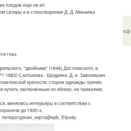
гих плодов еще не ел.
ом сатиры и в стихотворении Д. Д. Минаева
⇨
ся глаз.
ельского, "двойнике" (1846) Достоевского, в
877-1883) Салтыкова - Щедрина. Д. и. Завалишин
ропавловской крепости, сторож однажды принёс
и купить заключённым по яблоку, но приказчик,
я, менялись интерьеры в соответствии с
охраняли до 1920-х.
 литературная_карта@spb_Etyudy.