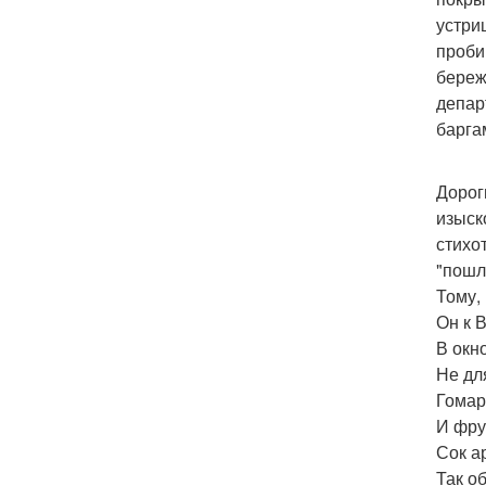
устри
проби
береж
депар
барга
Дорог
изыск
стихо
"пошл
Тому,
Он к 
В окн
Не для
Гомар
И фру
Сок а
Так об