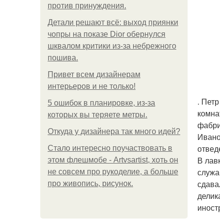
против принуждения.
Детали решают всё: выход приянки
чопры на показе Dior обернулся
шквалом критики из-за небрежного
пошива.
Привет всем дизайнерам
интерьеров и не только!
. Пет
5 ошибок в планировке, из-за
комна
которых вы теряете метры.
фабри
Откуда у дизайнера так много идей?
Ивано
отвед
Стало интересно поучаствовать в
В лав
этом флешмобе - Artvsartist, хоть он
служа
не совсем про рукоделие, а больше
сдава
про живопись, рисунок.
делик
иност