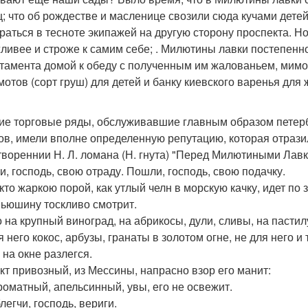
ц; что об рождестве и масленице свозили сюда кучами дете
раться в тесноте экипажей на другую сторону проспекта. Н
ливее и строже к самим себе; . Милютины лавки постепенно
тамента домой к обеду с полученным им жалованьем, мимо
мотов (сорт груш) для детей и банку киевского варенья для 
ие торговые ряды, обслуживавшие главным образом петерб
ов, имели вполне определенную репутацию, которая отразил
твореннии Н. Л. ломана (Н. гнута) "Перед Милютиными Лав
и, господь, свою отраду. Пошли, господь, свою подачку.
 кто жаркою порой, как утлый челн в морскую качку, идет по
Вьюшину тоскливо смотрит.
о на крупный виноград, на абрикосы, дули, сливы, на пасти
 него кокос, арбузы, гранаты в золотом огне, не для него и
 на окне разлегся.
кт привозный, из Мессины, напрасно взор его манит:
роматный, апельсинный, увы, его не освежит.
легчи, господь, вериги.