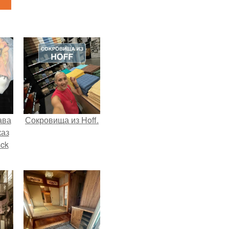
ава
Сокровища из Hoff.
каз
sck
иум
тив
.