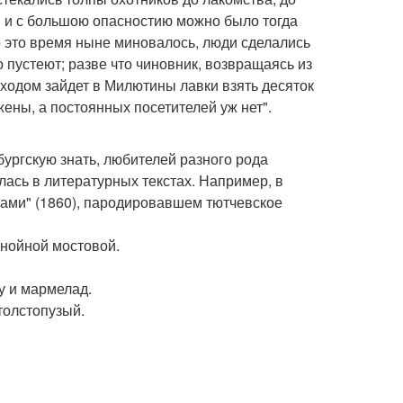
й и с большою опасностию можно было тогда
о это время ныне миновалось, люди сделались
 пустеют; разве что чиновник, возвращаясь из
ходом зайдет в Милютины лавки взять десяток
жены, а постоянных посетителей уж нет".
ургскую знать, любителей разного рода
ась в литературных текстах. Например, в
ками" (1860), пародировавшем тютчевское
 знойной мостовой.
лу и мармелад.
 толстопузый.