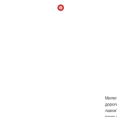
Милют
дорог
лавок
покры