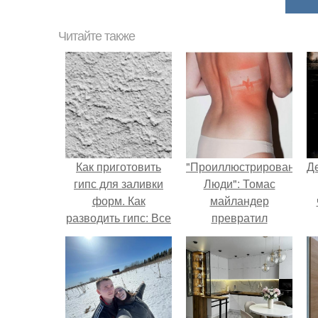
Читайте также
Как приготовить
"Проиллюстрированные
Д
гипс для заливки
Люди": Томас
форм. Как
майландер
разводить гипс: Все
превратил
о приготовлении
солнечные ожоги в
идеального
арт - объект.
раствора