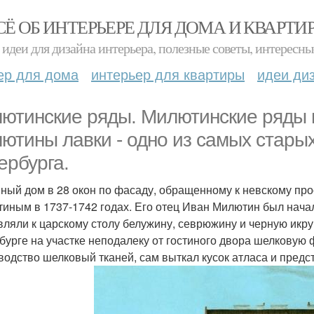
СЁ ОБ ИНТЕРЬЕРЕ ДЛЯ ДОМА И КВАРТИ
идеи для дизайна интерьера, полезные советы, интересны
ер для дома
интерьер для квартиры
идеи ди
ютинские ряды. Милютинские ряды и
ютины лавки - одно из самых стары
ербурга.
ный дом в 28 окон по фасаду, обращенному к невскому пр
иным в 1737-1742 годах. Его отец Иван Милютин был нача
вляли к царскому столу белужину, севрюжину и черную икру
бурге на участке неподалеку от гостиного двора шелковую 
водство шелковый тканей, сам выткал кусок атласа и предс