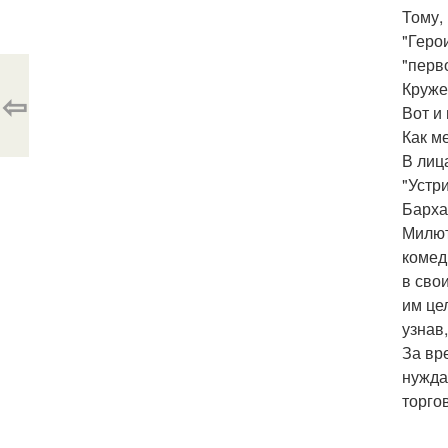
Тому,
"Геро
"перв
Круже
⇦
Вот и
Как м
В лиц
"Устр
Барха
Милют
комед
в сво
им це
узнав,
За вр
нужда
торго