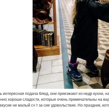
нь интересная подача блюд, они приезжают из недр кухни, н
нно хороши сладости, которые очень примечательны на вид
вкусие не малый сч т за сие удовольствие. Но праздник, кот