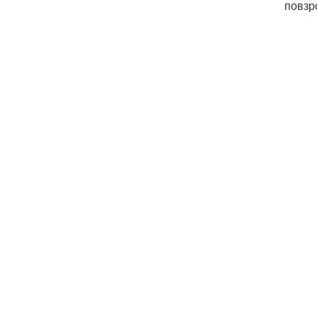
повзр