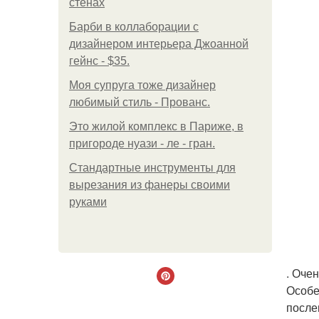
стенах
Барби в коллаборации с
дизайнером интерьера Джоанной
гейнс - $35.
Моя супруга тоже дизайнер
любимый стиль - Прованс.
Это жилой комплекс в Париже, в
пригороде нуази - ле - гран.
Стандартные инструменты для
вырезания из фанеры своими
руками
. Оче
Особе
после