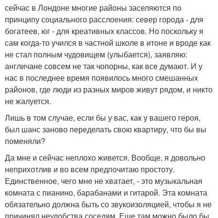
сейчас в Лондоне многие районы заселяются по
принципу социального расслоения: север города - для
богатеев, юг - для креативных классов. Но поскольку я
сам когда-то учился в частной школе в итоне и вроде как
не стал полным чудовищем (улыбается), заявляю:
англичане совсем не так чопорны, как все думают. И у
нас в последнее время появилось много смешанных
районов, где люди из разных миров живут рядом, и никто
не жалуется.
Лишь в том случае, если бы у вас, как у вашего героя,
был шанс заново переделать свою квартиру, что бы вы
поменяли?
Да мне и сейчас неплохо живется. Вообще, я довольно
неприхотлив и во всем предпочитаю простоту.
Единственное, чего мне не хватает, - это музыкальная
комната с пианино, барабанами и гитарой. Эта комната
обязательно должна быть со звукоизоляцией, чтобы я не
причинял неудобства соседям. Еще там можно было бы