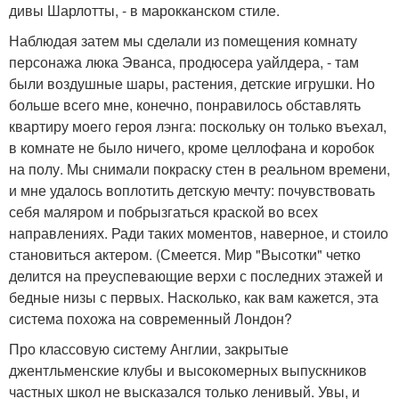
дивы Шарлотты, - в марокканском стиле.
Наблюдая затем мы сделали из помещения комнату
персонажа люка Эванса, продюсера уайлдера, - там
были воздушные шары, растения, детские игрушки. Но
больше всего мне, конечно, понравилось обставлять
квартиру моего героя лэнга: поскольку он только въехал,
в комнате не было ничего, кроме целлофана и коробок
на полу. Мы снимали покраску стен в реальном времени,
и мне удалось воплотить детскую мечту: почувствовать
себя маляром и побрызгаться краской во всех
направлениях. Ради таких моментов, наверное, и стоило
становиться актером. (Смеется. Мир "Высотки" четко
делится на преуспевающие верхи с последних этажей и
бедные низы с первых. Насколько, как вам кажется, эта
система похожа на современный Лондон?
Про классовую систему Англии, закрытые
джентльменские клубы и высокомерных выпускников
частных школ не высказался только ленивый. Увы, и