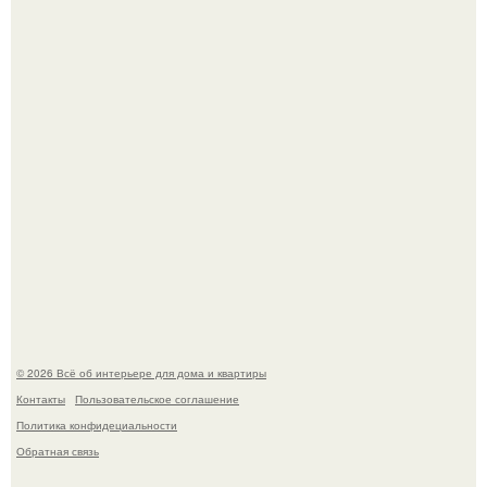
и наткнулись на фотографию белого дворца.
Стало интересно поучаствовать в этом флешмобе -
Artvsartist, хоть он не совсем про рукоделие, а больше
про живопись, рисунок.
© 2026 Всё об интерьере для дома и квартиры
Контакты
Пользовательское соглашение
Политика конфидециальности
Обратная связь