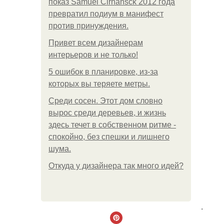
показ Samuel Cirnansck 2012 года
превратил подиум в манифест
против принуждения.
Привет всем дизайнерам
интерьеров и не только!
5 ошибок в планировке, из-за
которых вы теряете метры.
Среди сосен. Этот дом словно
вырос среди деревьев, и жизнь
здесь течет в собственном ритме -
спокойно, без спешки и лишнего
шума.
Откуда у дизайнера так много идей?
.