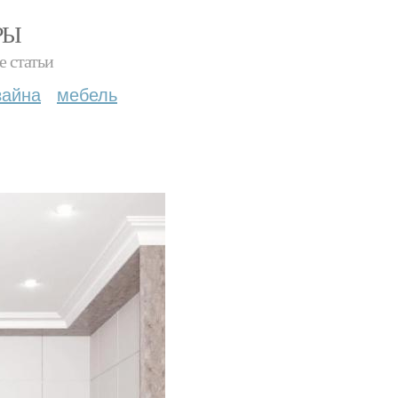
РЫ
е статьи
зайна
мебель