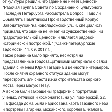
от культуры решили, что здание не имеет ценности:
"Рабочая Группа Совета по Сохранению Культурного
Наследия Петербурга Рассмотрела Вопрос, Надо ли
Объявлять Памятником Производственный Корпус
Завода"вулкан"на новоладожской ул., 4. специалисты
признали, что здание не имеет ни художественной, ни
градостроительной ценности и является рядовой
исторической постройкой. "("Санкт-петербургские
ведомости. " 1. 09. 2017 г. ).
Такое решение было принято, несмотря на
представленные градозащитниками материалы о связи
здания с именем Юрия Гагарина и ценности интерьеров.
После снятия охранного статуса здание могут
перестроить или снести из-за строительства серного
моста через малую Неву.
А вскоре были закрашены граффити с портретами
ученых, летчиков и космонавтов, на ул. пионерской, 22.
На фасаде дома была нарисована карта звездного неба
и портреты Гагарина, можайского, королева, чкалова,