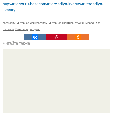
http://interior.ru-best.com/interer-dlya-kvartiry/interer-dlya-
kvartiry
Категории:
Интерьер для квартиры
,
Интерьер квартиры студии
,
Мебель для
гостиной
,
Интерьер для дома
Читайте также
Квартира для семьи из Милана.