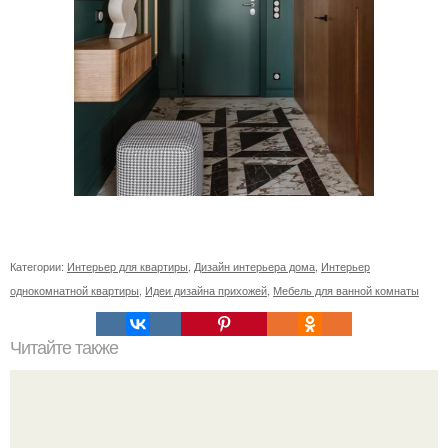
Категории:
Интерьер для квартиры
,
Дизайн интерьера дома
,
Интерьер
однокомнатной квартиры
,
Идеи дизайна прихожей
,
Мебель для ванной комнаты
Читайте также