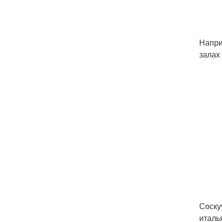
Напри
залах
Соску
италь