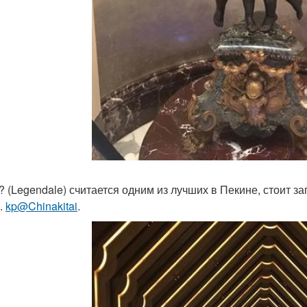
? (Legendale) считается одним из лучших в Пекине, стоит за
.
kp@Chinakitai
.