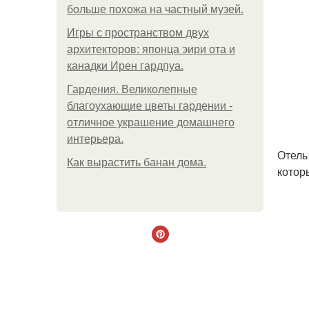
больше похожа на частный музей.
Игры с пространством двух
архитекторов: японца эири ота и
канадки Ирен гардпуа.
Гардения. Великолепные
благоухающие цветы гардении -
отличное украшение домашнего
интерьера.
Отель
Как вырастить банан дома.
котор