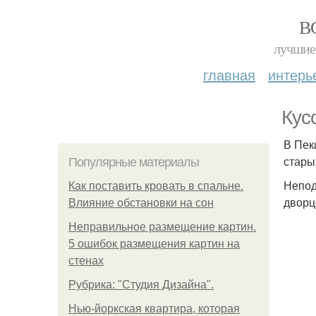
В
лучшие 
главная
интерь
Кус
В Пек
стары
Популярные материалы
Непод
Как поставить кровать в спальне.
дворц
Влияние обстановки на сон
Неправильное размещение картин.
5 ошибок размещения картин на
стенах
Рубрика: "Студия Дизайна".
Нью-йоркская квартира, которая