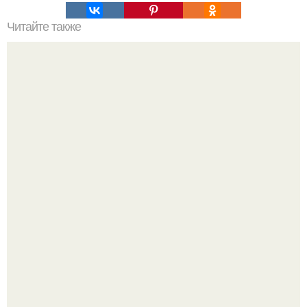
Читайте также
Привет, ребяты. Один мой товарищ в студии дизайна
маркетологом работает.
Визуализация квартиры в ЖК "Булычев".