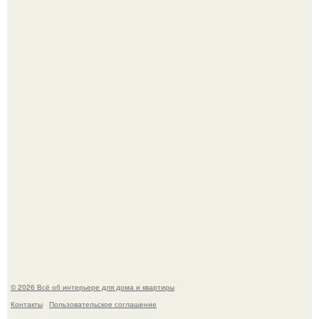
Литературная Москва. Дома - музеи писателей.
Кёнигсберг. Интерьер дома студенческого братства
"Германия".
© 2026 Всё об интерьере для дома и квартиры
Контакты
Пользовательское соглашение